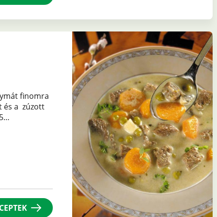
agymát finomra
t és a zúzott
,5…
CEPTEK