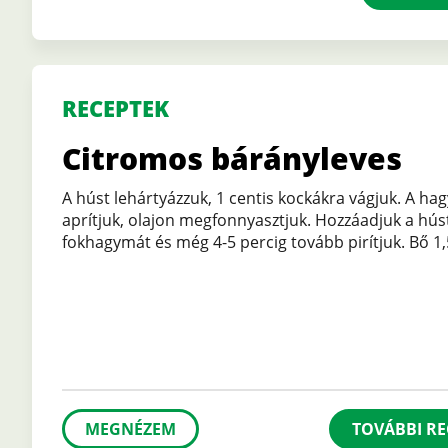
RECEPTEK
Citromos bárányleves
A húst lehártyázzuk, 1 centis kockákra vágjuk. A h
aprítjuk, olajon megfonnyasztjuk. Hozzáadjuk a hús
fokhagymát és még 4-5 percig tovább pirítjuk. Bő 1
MEGNÉZEM
TOVÁBBI RE