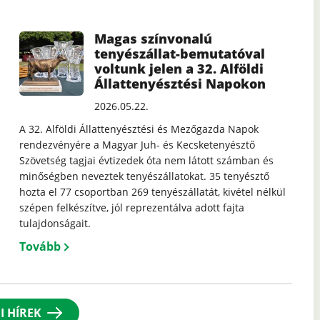
Magas színvonalú
tenyészállat-bemutatóval
voltunk jelen a 32. Alföldi
Állattenyésztési Napokon
2026.05.22.
A 32. Alföldi Állattenyésztési és Mezőgazda Napok
rendezvényére a Magyar Juh- és Kecsketenyésztő
Szövetség tagjai évtizedek óta nem látott számban és
minőségben neveztek tenyészállatokat. 35 tenyésztő
hozta el 77 csoportban 269 tenyészállatát, kivétel nélkül
szépen felkészítve, jól reprezentálva adott fajta
tulajdonságait.
Tovább
I HÍREK