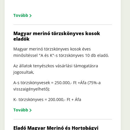
Tovább
Magyar merinó törzskönyves kosok
eladók
Magyar merinó törzskönyves kosok éves
minősítéssel "A és K"-s törzskönyves 10 db eladó.
Az állatok tenyészkos vásárlási támogatásra
jogosultak,
A-s törzskönyvesek = 250.000,- Ft +Áfa (75%-a
visszaigényelhető);
K- törzskönyves = 200.000,- Ft + Áfa
Tovább
Eladó Magyar Merinó és Hortobágyi