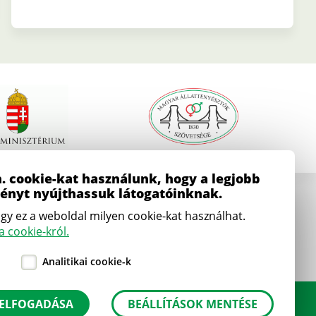
. cookie-kat használunk, hogy a legjobb
ményt nyújthassuk látogatóinknak.
E-mail
gy ez a weboldal milyen cookie-kat használhat.
iroda
[kukac]
mjksz
.
hu
 cookie-król.
(iroda[at]mjksz[dot]hu)
Analitikai cookie-k
 ELFOGADÁSA
BEÁLLÍTÁSOK MENTÉSE
Adatkezelési szabályzat