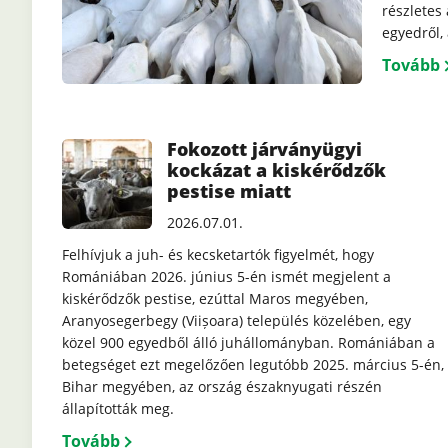
részletes
egyedről, 
Tovább
Fokozott járványügyi
kockázat a kiskérődzők
pestise miatt
2026.07.01.
Felhívjuk a juh- és kecsketartók figyelmét, hogy
Romániában 2026. június 5-én ismét megjelent a
kiskérődzők pestise, ezúttal Maros megyében,
Aranyosegerbegy (Viișoara) település közelében, egy
közel 900 egyedből álló juhállományban. Romániában a
betegséget ezt megelőzően legutóbb 2025. március 5-én,
Bihar megyében, az ország északnyugati részén
állapították meg.
Tovább