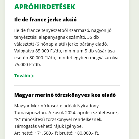
APRÓHIRDETÉSEK
Ile de france jerke akció
Ile de france tenyészetből származó, nagyon jó
tenyésztési alapanyagnak számító, 35 db
választott (6 hónap alatti) jerke bárány eladó.
Válogatva 85.000 Ft/db, minimum 5 db vásárlása
esetén 80.000 Ft/db, mindet egyben megvásárolva
75.000 Ft/db.
Tovább
Magyar merinó törzskönyves kos eladó
Magyar Merinó kosok eladóak Nyíradony
Tamásipusztán. A kosok 2024. áprilisi születésűek,
"K" minősítésű törzskönyvel rendelkeznek.
Támogatás vehető rájuk igénybe.
Ár: nettó: 171.500.- ft bruttó: 180.000.- ft.