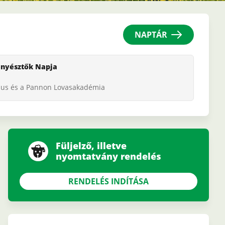
NAPTÁR
enyésztők Napja
us és a Pannon Lovasakadémia
Füljelző, illetve
nyomtatvány rendelés
RENDELÉS INDÍTÁSA