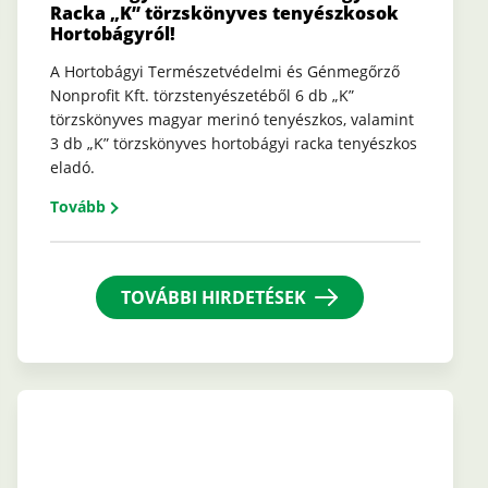
Racka „K” törzskönyves tenyészkosok
Hortobágyról!
A Hortobágyi Természetvédelmi és Génmegőrző
Nonprofit Kft. törzstenyészetéből 6 db „K”
törzskönyves magyar merinó tenyészkos, valamint
3 db „K” törzskönyves hortobágyi racka tenyészkos
eladó.
Tovább
TOVÁBBI HIRDETÉSEK