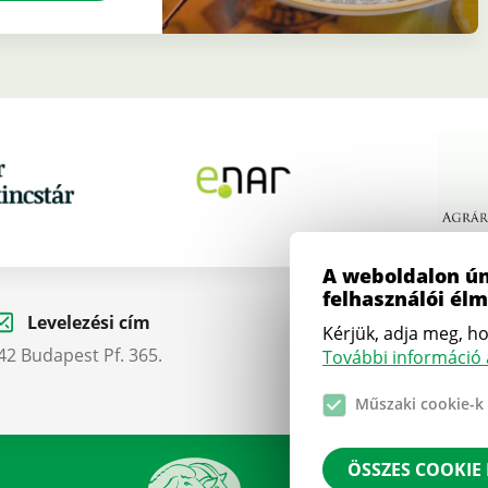
A weboldalon ún
felhasználói él
Levelezési cím
Telefon
Kérjük, adja meg, ho
42 Budapest Pf. 365.
+36 1 412 5030
További információ a
Műszaki cookie-k
ÖSSZES COOKIE