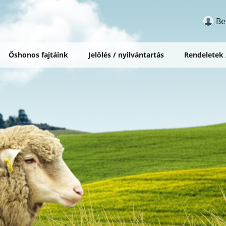
Be
Őshonos fajtáink
Jelölés / nyilvántartás
Rendeletek
tő