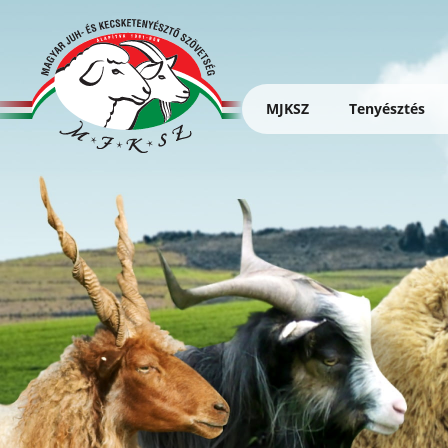
Ugrás
a
tartalomra
MJKSZ
Tenyésztés
Magyar
Juh-
és
Kecsketenyész