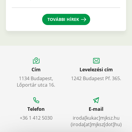
TOVÁBBI HÍREK
Cím
Levelezési cím
1134 Budapest,
1242 Budapest Pf. 365.
Lőportár utca 16.
Telefon
E-mail
+36 1 412 5030
iroda
[kukac]
mjksz
.
hu
(iroda[at]mjksz[dot]hu)