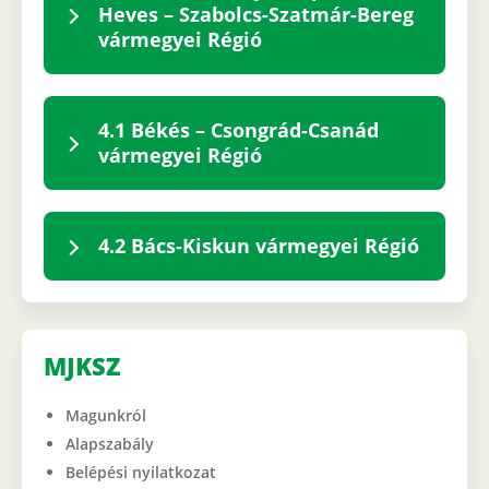
Heves – Szabolcs-Szatmár-Bereg
vármegyei Régió
4.1 Békés – Csongrád-Csanád
vármegyei Régió
4.2 Bács-Kiskun vármegyei Régió
MJKSZ
Magunkról
Alapszabály
Belépési nyilatkozat