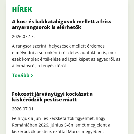
HÍREK
A kos- és bakkatalógusok mellett a friss
anyarangsorok is elérhetők
2026.07.17.
A rangsor szerinti helyezések mellett érdemes
elmélyedni a soronkénti részletes adatokban is, mert
ezek komplex értékelése ad igazi képet az egyedről, az
állományról, a tenyésztőről.
Tovább
Fokozott járványügyi kockázat a
kiskérődzők pestise miatt
2026.07.01.
Felhívjuk a juh- és kecsketartók figyelmét, hogy
Romániában 2026. június 5-én ismét megjelent a
kiskérődzők pestise, ezúttal Maros megyében,