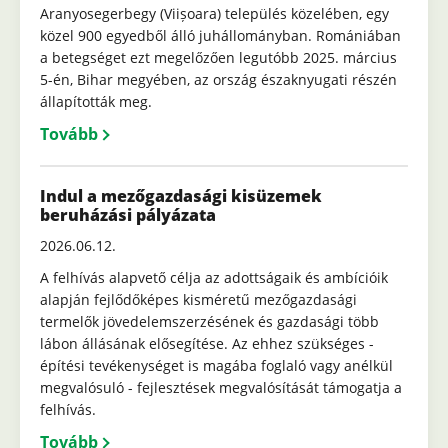
Aranyosegerbegy (Viișoara) település közelében, egy
közel 900 egyedből álló juhállományban. Romániában
a betegséget ezt megelőzően legutóbb 2025. március
5-én, Bihar megyében, az ország északnyugati részén
állapították meg.
Tovább
Indul a mezőgazdasági kisüzemek
beruházási pályázata
2026.06.12.
A felhívás alapvető célja az adottságaik és ambícióik
alapján fejlődőképes kisméretű mezőgazdasági
termelők jövedelemszerzésének és gazdasági több
lábon állásának elősegítése. Az ehhez szükséges -
építési tevékenységet is magába foglaló vagy anélkül
megvalósuló - fejlesztések megvalósítását támogatja a
felhívás.
Tovább