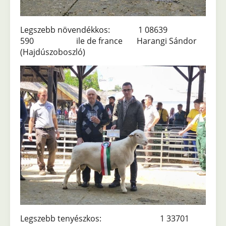
Legszebb növendékkos: 1 08639
590 ile de france Harangi Sándor
(Hajdúszoboszló)
Legszebb tenyészkos: 1 33701