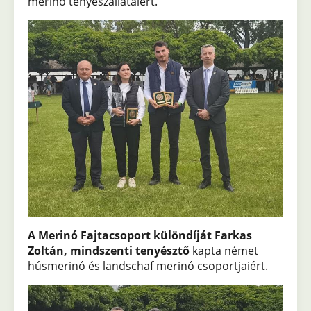
merinó tenyészállataiért.
A Merinó Fajtacsoport különdíját
Farkas
Zoltán, mindszenti tenyésztő
kapta német
húsmerinó és landschaf merinó csoportjaiért.