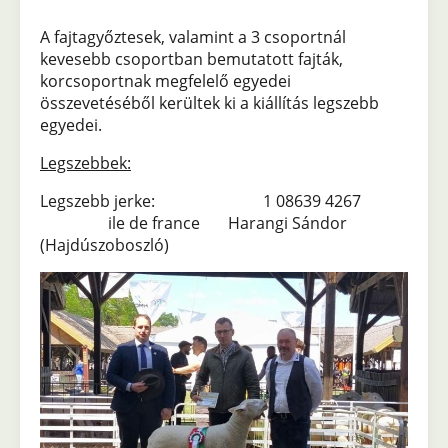
A fajtagyőztesek, valamint a 3 csoportnál
kevesebb csoportban bemutatott fajták,
korcsoportnak megfelelő egyedei
összevetéséből kerültek ki a kiállítás legszebb
egyedei.
Legszebbek:
Legszebb jerke: 1 08639 4267
ile de france Harangi Sándor
(Hajdúszoboszló)