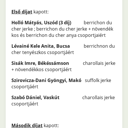
Első díjat
kapott:
Holló Mátyás, Uszód (3 díj)
berrichon du
cher jerke ;
berrichon du cher jerke + növendék
kos és berrichon du cher anya csoportjaiért
Lévainé Kele Anita, Bucsa
berrichnon du
cher tenyészkos csoportjáért
Sisák Imre, Békéssámson
charollais jerke
+ növendékkos csoportjáért
Szirovicza-Dani Gyöngyi, Makó
suffolk jerke
csoportjáért
Szabó Dániel, Vaskút
charollais jerke
csoportjáért
Második díjat
kapott: