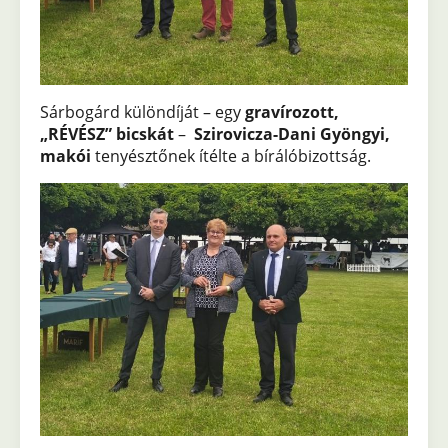
Sárbogárd különdíját – egy
gravírozott,
„RÉVÉSZ” bicskát
–
Szirovicza-Dani Gyöngyi,
makói
tenyésztőnek ítélte a bírálóbizottság.