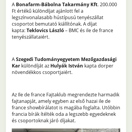
A
Bonafarm-Bábolna Takarmány Kft
. 200.000
Ft értékű különdíjat ajánlott fel a
legszínvonalasabb hústípusú tenyészállat
csoportot bemutató kiállítónak. A díjat
kapta:
Teklovics László
– BMC és ile de france
tenyészállataiért.
A
Szegedi Tudományegyetem Mezőgazdasági
Kar
különdíját az
Hulyák István
kapta dorper
növendékkos csoportjaiért.
Az Ile de france Fajtaklub megrendezte harmadik
fajtanapját, amely egyben az első hazai ile de
france showbírálatot is magába foglalta. Utóbbin
francia bírák ítélték oda a legszebb egyedeknek
és csoportoknak járó díjakat.