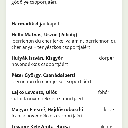
gödölye csoportjáért
Harmadik díjat
kapott:
Holló Mátyás, Uszód (2db díj)
berrichon du cher jerke, valamint berrichnon du
cher anya + tenyészkos csoportjaiért
Hulyák István, Kisgyőr
dorper
növendékkos csoportjáért
Péter György, Csanádalberti
berrichon du cher jerke csoportjáért
Lajkó Levente, Üllés
fehér
suffolk növendékkos csoportjáért
Magyar Elekné, Hajdúszoboszló
ile de
france növendékkos csoportjáért
Lévainé Kele Anita, Bucsa
ile de