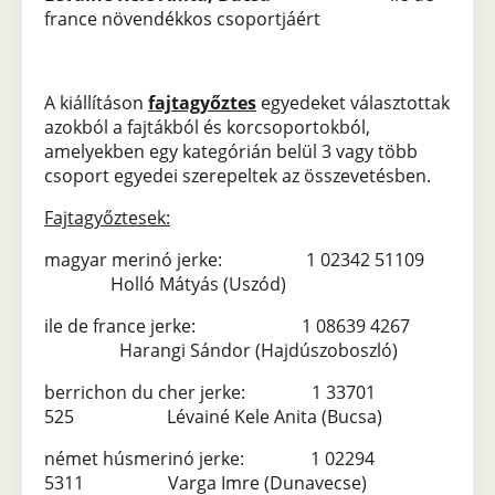
france növendékkos csoportjáért
A kiállításon
fajtagyőztes
egyedeket választottak
azokból a fajtákból és korcsoportokból,
amelyekben egy kategórián belül 3 vagy több
csoport egyedei szerepeltek az összevetésben.
Fajtagyőztesek:
magyar merinó jerke: 1 02342 51109
Holló Mátyás (Uszód)
ile de france jerke: 1 08639 4267
Harangi Sándor (Hajdúszoboszló)
berrichon du cher jerke: 1 33701
525 Lévainé Kele Anita (Bucsa)
német húsmerinó jerke: 1 02294
5311 Varga Imre (Dunavecse)