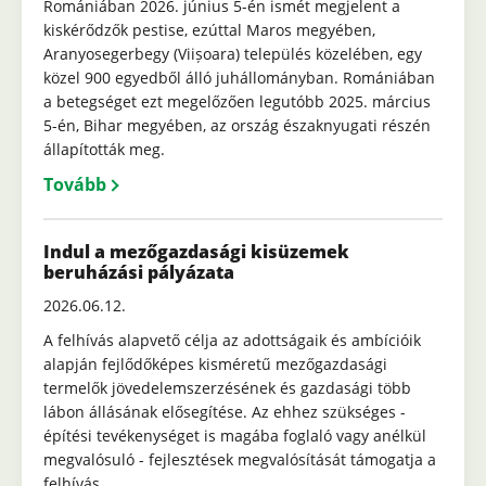
Romániában 2026. június 5-én ismét megjelent a
kiskérődzők pestise, ezúttal Maros megyében,
Aranyosegerbegy (Viișoara) település közelében, egy
közel 900 egyedből álló juhállományban. Romániában
a betegséget ezt megelőzően legutóbb 2025. március
5-én, Bihar megyében, az ország északnyugati részén
állapították meg.
Tovább
Indul a mezőgazdasági kisüzemek
beruházási pályázata
2026.06.12.
A felhívás alapvető célja az adottságaik és ambícióik
alapján fejlődőképes kisméretű mezőgazdasági
termelők jövedelemszerzésének és gazdasági több
lábon állásának elősegítése. Az ehhez szükséges -
építési tevékenységet is magába foglaló vagy anélkül
megvalósuló - fejlesztések megvalósítását támogatja a
felhívás.