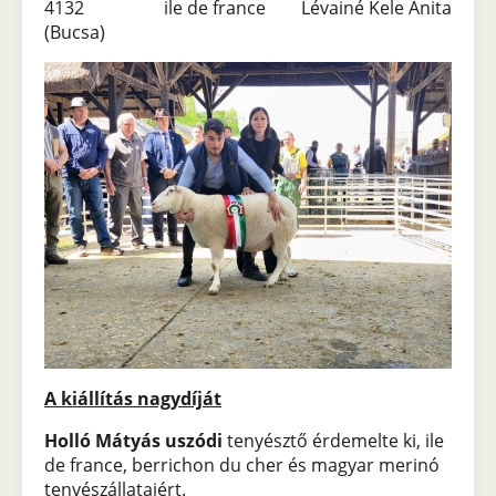
4132 ile de france Lévainé Kele Anita
(Bucsa)
A kiállítás nagydíját
Holló Mátyás uszódi
tenyésztő érdemelte ki,
ile
de france, berrichon du cher és magyar merinó
tenyészállataiért.