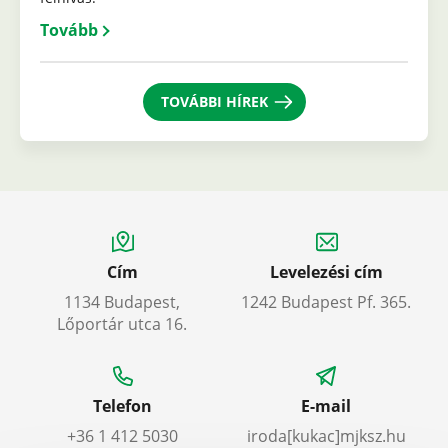
Tovább
TOVÁBBI HÍREK
Cím
Levelezési cím
1134 Budapest,
1242 Budapest Pf. 365.
Lőportár utca 16.
Telefon
E-mail
+36 1 412 5030
iroda
[kukac]
mjksz
.
hu