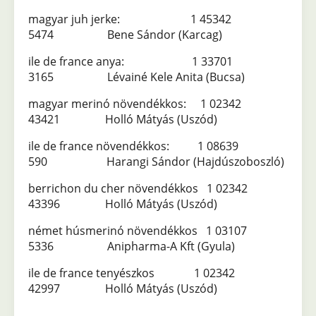
magyar juh jerke: 1 45342
5474 Bene Sándor (Karcag)
ile de france anya: 1 33701
3165 Lévainé Kele Anita (Bucsa)
magyar merinó növendékkos: 1 02342
43421 Holló Mátyás (Uszód)
ile de france növendékkos: 1 08639
590 Harangi Sándor (Hajdúszoboszló)
berrichon du cher növendékkos 1 02342
43396 Holló Mátyás (Uszód)
német húsmerinó növendékkos 1 03107
5336 Anipharma-A Kft (Gyula)
ile de france tenyészkos 1 02342
42997 Holló Mátyás (Uszód)