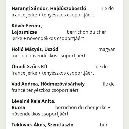
Harangi Sándor, Hajdúszoboszló
ile de
france jerke + tenyészkos csoportjáért
Kövér Ferenc,
Lajosmizse
berrichon du cher
jerke + növendékkos csoportjáért
Holló Mátyás, Uszód
magyar
merinó növendékkos csoportjáért
Ónodi-Szűcs Kft
ile de
france jerke + tenyészkos csoportjáért
Vad Andrea, Hódmezővásárhely
ile de
france tenyészkos csoportjáért
Lévainé Kele Anita,
Bucsa
berrichon du cher jerke +
növendékkos csoportjáért
Teklovics Ákos, Szentlászló
búr