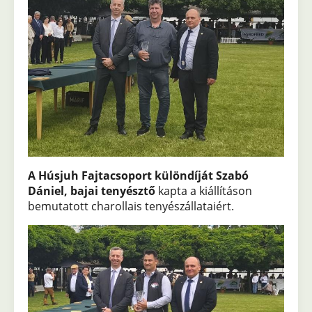
A Húsjuh Fajtacsoport különdíját
Szabó
Dániel, bajai tenyésztő
kapta a kiállításon
bemutatott charollais tenyészállataiért.