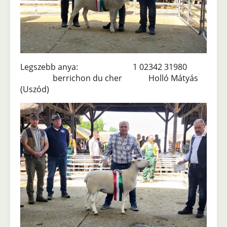
Legszebb anya: 1 02342 31980
berrichon du cher Holló Mátyás
(Uszód)