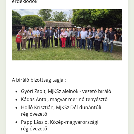
érdeklődők.
A bíráló bizottság tagjai:
Győri Zsolt, MJKSz alelnök - vezető bíráló
Kádas Antal, magyar merinó tenyésztő
Holló Krisztián, MJKSz Dél-dunántúli
régióvezető
Papp László, Közép-magyarországi
régióvezető