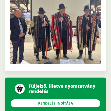
Füljelző, illetve nyomtatvány
rendelés
RENDELÉS INDÍTÁSA