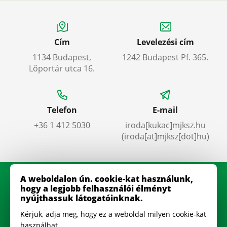
Cím
Levelezési cím
1134 Budapest,
1242 Budapest Pf. 365.
Lőportár utca 16.
Telefon
E-mail
+36 1 412 5030
iroda
[kukac]
mjksz
.
hu
(iroda[at]mjksz[dot]hu)
A weboldalon ún. cookie-kat használunk,
hogy a legjobb felhasználói élményt
nyújthassuk látogatóinknak.
Kérjük, adja meg, hogy ez a weboldal milyen cookie-kat
használhat.