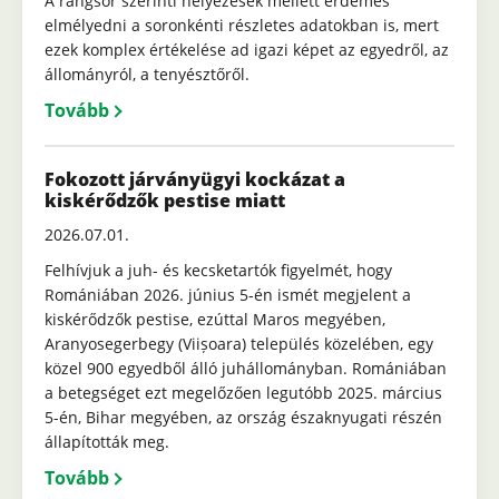
A rangsor szerinti helyezések mellett érdemes
elmélyedni a soronkénti részletes adatokban is, mert
ezek komplex értékelése ad igazi képet az egyedről, az
állományról, a tenyésztőről.
Tovább
Fokozott járványügyi kockázat a
kiskérődzők pestise miatt
2026.07.01.
Felhívjuk a juh- és kecsketartók figyelmét, hogy
Romániában 2026. június 5-én ismét megjelent a
kiskérődzők pestise, ezúttal Maros megyében,
Aranyosegerbegy (Viișoara) település közelében, egy
közel 900 egyedből álló juhállományban. Romániában
a betegséget ezt megelőzően legutóbb 2025. március
5-én, Bihar megyében, az ország északnyugati részén
állapították meg.
Tovább