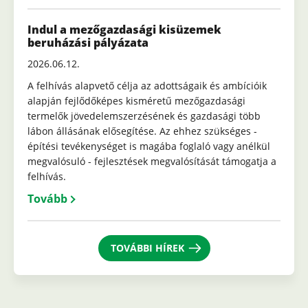
Indul a mezőgazdasági kisüzemek
beruházási pályázata
2026.06.12.
A felhívás alapvető célja az adottságaik és ambícióik
alapján fejlődőképes kisméretű mezőgazdasági
termelők jövedelemszerzésének és gazdasági több
lábon állásának elősegítése. Az ehhez szükséges -
építési tevékenységet is magába foglaló vagy anélkül
megvalósuló - fejlesztések megvalósítását támogatja a
felhívás.
Tovább
TOVÁBBI HÍREK