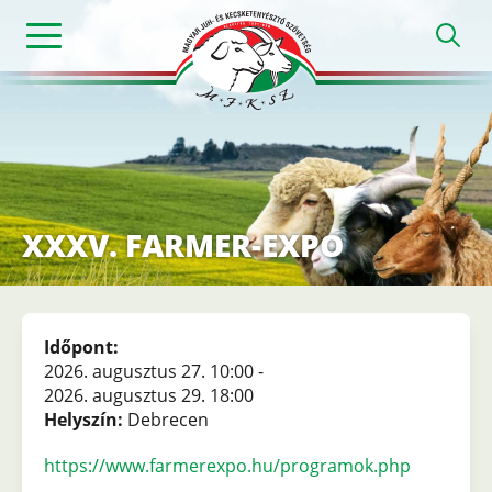
Ugrás
h
a
tartalomra
Magyar
Juh-
és
Kecsketenyésztő
Szövetség
XXXV. FARMER-EXPO
Időpont
2026. augusztus 27. 10:00
-
2026. augusztus 29. 18:00
Helyszín
Debrecen
https://www.farmerexpo.hu/programok.php