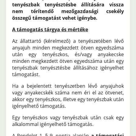
tenyészbak tenyésztésbe állítására vissza
nem térítendő mezőgazdasági csekély
összegű támogatást vehet igénybe.
A támogatás tárgya és mértéke
Az állattartó (kérelmező) a tenyészetében lévő
anyajuh minden megkezdett ötven egyedszáma
után egy tenyészkos, és/vagy anyakecske
minden megkezdett ötven egyedszáma után egy
tenyészbak tenyésztésbe állításához igényelhet
támogatást.
Ha a bejelentett tenyészetben lévő anyajuhok
vagy anyakecskék száma nem éri el az ötvenet,
akkor egy tenyészkos, illetve egy tenyészbak után
igényelhető támogatás.
Egy tenyészkos vagy tenyészbak után csak egy
alkalommal igényelhető támogatás.
A Rendelet 1. § 9. pontja alapján
a támogatási