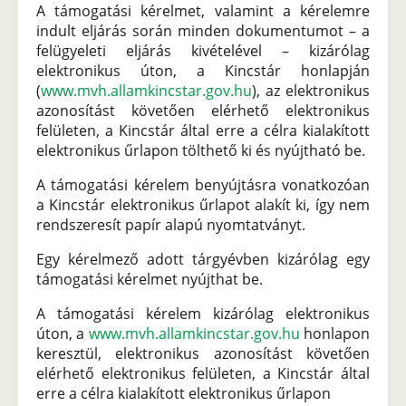
A támogatási kérelmet, valamint a kérelemre
indult eljárás során minden dokumentumot – a
felügyeleti eljárás kivételével – kizárólag
elektronikus úton, a Kincstár honlapján
(
www.mvh.allamkincstar.gov.hu
), az elektronikus
azonosítást követően elérhető elektronikus
felületen, a Kincstár által erre a célra kialakított
elektronikus űrlapon tölthető ki és nyújtható be.
A támogatási kérelem benyújtásra vonatkozóan
a Kincstár elektronikus űrlapot alakít ki, így nem
rendszeresít papír alapú nyomtatványt.
Egy kérelmező adott tárgyévben kizárólag egy
támogatási kérelmet nyújthat be.
A támogatási kérelem kizárólag elektronikus
úton, a
www.mvh.allamkincstar.gov.hu
honlapon
keresztül, elektronikus azonosítást követően
elérhető elektronikus felületen, a Kincstár által
erre a célra kialakított elektronikus űrlapon