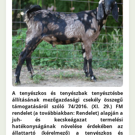
A tenyészkos és tenyészbak tenyésztésbe
állításának mezőgazdasági csekély összegű
támogatásáról szóló 74/2016. (XI. 29.) FM
rendelet (a továbbiakban: Rendelet) alapján a
juh- és kecskeágazat termelési
hatékonyságának növelése érdekében az
állattartó (kérelmező) a tenyészkos és