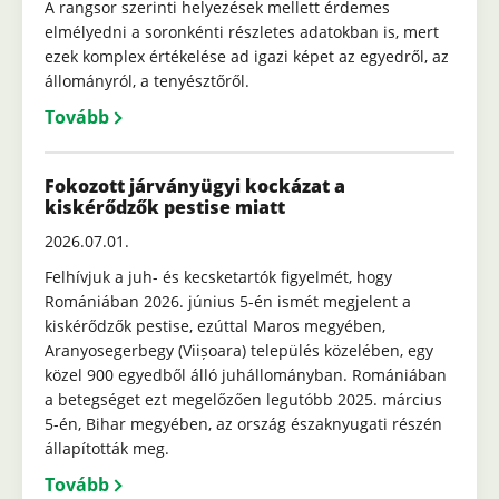
A rangsor szerinti helyezések mellett érdemes
elmélyedni a soronkénti részletes adatokban is, mert
ezek komplex értékelése ad igazi képet az egyedről, az
állományról, a tenyésztőről.
Tovább
Fokozott járványügyi kockázat a
kiskérődzők pestise miatt
2026.07.01.
Felhívjuk a juh- és kecsketartók figyelmét, hogy
Romániában 2026. június 5-én ismét megjelent a
kiskérődzők pestise, ezúttal Maros megyében,
Aranyosegerbegy (Viișoara) település közelében, egy
közel 900 egyedből álló juhállományban. Romániában
a betegséget ezt megelőzően legutóbb 2025. március
5-én, Bihar megyében, az ország északnyugati részén
állapították meg.
Tovább