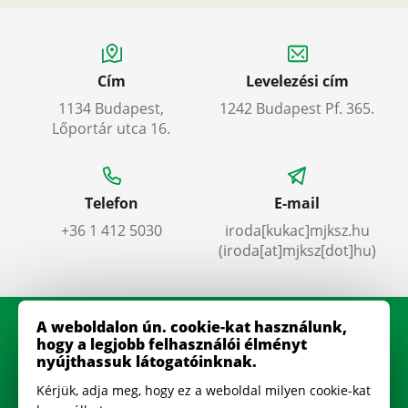
Cím
Levelezési cím
1134 Budapest,
1242 Budapest Pf. 365.
Lőportár utca 16.
Telefon
E-mail
+36 1 412 5030
iroda
[kukac]
mjksz
.
hu
(iroda[at]mjksz[dot]hu)
A weboldalon ún. cookie-kat használunk,
hogy a legjobb felhasználói élményt
nyújthassuk látogatóinknak.
Kérjük, adja meg, hogy ez a weboldal milyen cookie-kat