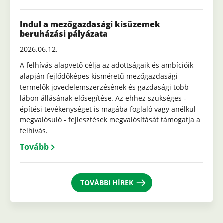
Indul a mezőgazdasági kisüzemek
beruházási pályázata
2026.06.12.
A felhívás alapvető célja az adottságaik és ambícióik
alapján fejlődőképes kisméretű mezőgazdasági
termelők jövedelemszerzésének és gazdasági több
lábon állásának elősegítése. Az ehhez szükséges -
építési tevékenységet is magába foglaló vagy anélkül
megvalósuló - fejlesztések megvalósítását támogatja a
felhívás.
Tovább
TOVÁBBI HÍREK