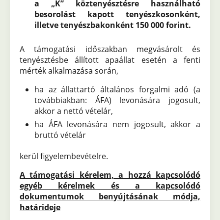
a „K” köztenyésztésre használható
besorolást kapott tenyészkosonként,
illetve tenyészbakonként 150 000 forint.
A támogatási időszakban megvásárolt és
tenyésztésbe állított apaállat esetén a fenti
mérték alkalmazása során,
ha az állattartó általános forgalmi adó (a
továbbiakban: ÁFA) levonására jogosult,
akkor a nettó vételár,
ha ÁFA levonására nem jogosult, akkor a
bruttó vételár
kerül figyelembevételre.
A támogatási kérelem, a hozzá kapcsolódó
egyéb kérelmek és a kapcsolódó
dokumentumok benyújtásának módja,
határideje