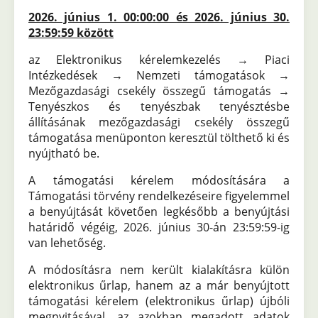
2026. június 1. 00:00:00 és 2026. június 30.
23:59:59 között
az Elektronikus kérelemkezelés → Piaci
Intézkedések → Nemzeti támogatások →
Mezőgazdasági csekély összegű támogatás →
Tenyészkos és tenyészbak tenyésztésbe
állításának mezőgazdasági csekély összegű
támogatása menüponton keresztül tölthető ki és
nyújtható be.
A támogatási kérelem módosítására a
Támogatási törvény rendelkezéseire figyelemmel
a benyújtását követően legkésőbb a benyújtási
határidő végéig, 2026. június 30-án 23:59:59-ig
van lehetőség.
A módosításra nem került kialakításra külön
elektronikus űrlap, hanem az a már benyújtott
támogatási kérelem (elektronikus űrlap) újbóli
megnyitásával, az azokban megadott adatok