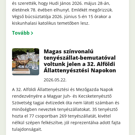
és szerették, hogy Hudi János 2026. május 28-án,
életének 78. évében elhunyt. Emlékét megőrizzük.
Végső búcsúztatója 2026. június 5-én 15 órakor a
kiskunhalasi katolikus temetőben lesz.
Tovább
Magas színvonalú
tenyészállat-bemutatóval
voltunk jelen a 32. Alföldi
Állattenyésztési Napokon
2026.05.22.
A 32. Alföldi Állattenyésztési és Mezőgazda Napok
rendezvényére a Magyar Juh- és Kecsketenyésztő
Szövetség tagjai évtizedek óta nem látott számban és
minőségben neveztek tenyészállatokat. 35 tenyésztő
hozta el 77 csoportban 269 tenyészállatát, kivétel
nélkül szépen felkészítve, jól reprezentálva adott fajta
tulajdonságait.