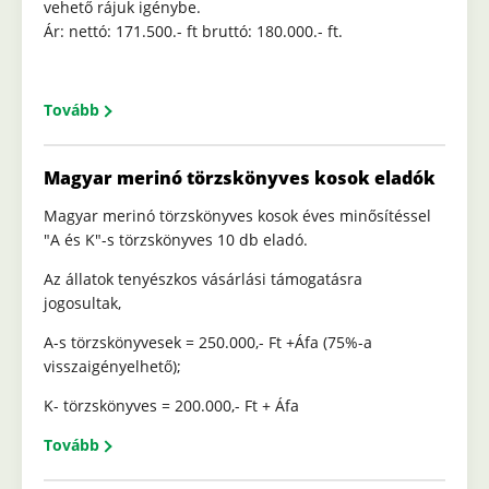
vehető rájuk igénybe.
Ár: nettó: 171.500.- ft bruttó: 180.000.- ft.
Tovább
Magyar merinó törzskönyves kosok eladók
Magyar merinó törzskönyves kosok éves minősítéssel
"A és K"-s törzskönyves 10 db eladó.
Az állatok tenyészkos vásárlási támogatásra
jogosultak,
A-s törzskönyvesek = 250.000,- Ft +Áfa (75%-a
visszaigényelhető);
K- törzskönyves = 200.000,- Ft + Áfa
Tovább