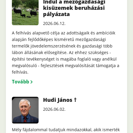
Indul a mezőgazdasági
kisüzemek beruházási
pályázata
2026.06.12.
A felhívás alapvető célja az adottságaik és ambícióik
alapján fejlődőképes kisméretű mezőgazdasági
termelők jövedelemszerzésének és gazdasági több
lábon állásának elősegítése. Az ehhez szükséges -
építési tevékenységet is magába foglaló vagy anélkül
megvalósuló - fejlesztések megvalósítását támogatja a
felhívás.
Tovább
Hudi János †
2026.06.02.
Mély fájdalommal tudatjuk mindazokkal, akik ismerték