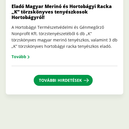
Eladó Magyar Merinó és Hortobágyi Racka
„K” törzskönyves tenyészkosok
Hortobágyról!
A Hortobágyi Természetvédelmi és Génmegőrző
Nonprofit Kft. törzstenyészetéből 6 db „K”
törzskönyves magyar merinó tenyészkos, valamint 3 db
„K” törzskönyves hortobágyi racka tenyészkos eladó.
Tovább
TOVÁBBI HIRDETÉSEK