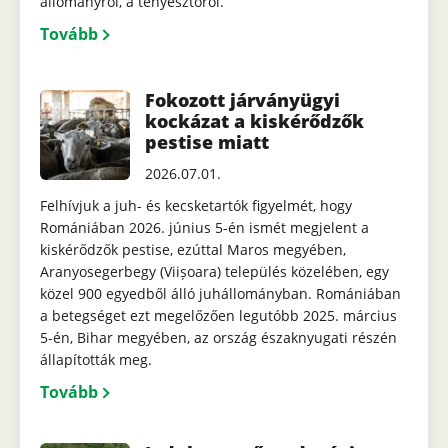
állományról, a tenyésztőről.
Tovább
Fokozott járványügyi
kockázat a kiskérődzők
pestise miatt
2026.07.01.
Felhívjuk a juh- és kecsketartók figyelmét, hogy
Romániában 2026. június 5-én ismét megjelent a
kiskérődzők pestise, ezúttal Maros megyében,
Aranyosegerbegy (Viișoara) település közelében, egy
közel 900 egyedből álló juhállományban. Romániában
a betegséget ezt megelőzően legutóbb 2025. március
5-én, Bihar megyében, az ország északnyugati részén
állapították meg.
Tovább