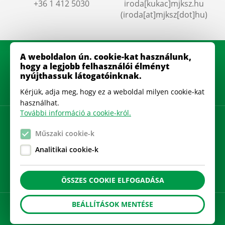
+36 1 412 5030
iroda
[kukac]
mjksz
.
hu
(iroda[at]mjksz[dot]hu)
A weboldalon ún. cookie-kat használunk,
hogy a legjobb felhasználói élményt
nyújthassuk látogatóinknak.
Kérjük, adja meg, hogy ez a weboldal milyen cookie-kat
használhat.
További információ a cookie-król.
Adatkezelési szabályzat
Műszaki cookie-k
Gyakran Ismételt Kérdések
Analitikai cookie-k
Cookie beállítások
ÖSSZES COOKIE ELFOGADÁSA
BEÁLLÍTÁSOK MENTÉSE
A
honlapot
készítette: