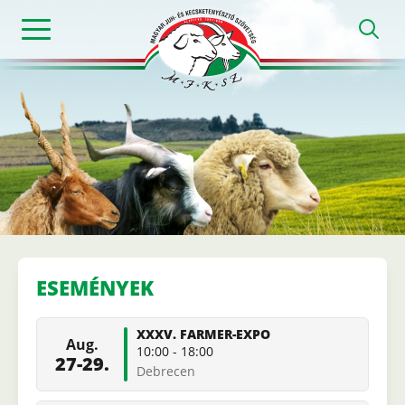
Ugrás
h
a
tartalomra
Magyar
Juh-
és
ESEMÉNYEK
Kecsketenyészt
XXXV. FARMER-EXPO
Aug.
Szövetség
10:00
-
18:00
27-29.
Debrecen