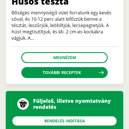
Húsos tészta
Bőséges mennyiségű vizet forralunk egy kevés
sóval, és 10-12 perc alatt kifőzzük benne a
tésztát, leszűrjük, leöblítjük, lecsepegtetjük. A
húst megtisztítjuk, és kb. 2 cm-es kockákra
vágjuk. A…
MEGNÉZEM
TOVÁBBI RECEPTEK
Füljelző, illetve nyomtatvány
rendelés
RENDELÉS INDÍTÁSA