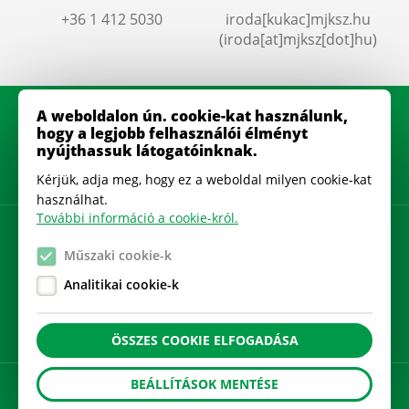
+36 1 412 5030
iroda
[kukac]
mjksz
.
hu
(iroda[at]mjksz[dot]hu)
A weboldalon ún. cookie-kat használunk,
hogy a legjobb felhasználói élményt
nyújthassuk látogatóinknak.
Kérjük, adja meg, hogy ez a weboldal milyen cookie-kat
használhat.
További információ a cookie-król.
Adatkezelési szabályzat
Műszaki cookie-k
Gyakran Ismételt Kérdések
Analitikai cookie-k
Cookie beállítások
ÖSSZES COOKIE ELFOGADÁSA
BEÁLLÍTÁSOK MENTÉSE
A
honlapot