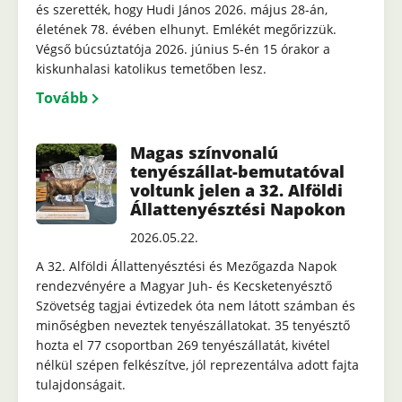
és szerették, hogy Hudi János 2026. május 28-án,
életének 78. évében elhunyt. Emlékét megőrizzük.
Végső búcsúztatója 2026. június 5-én 15 órakor a
kiskunhalasi katolikus temetőben lesz.
Tovább
Magas színvonalú
tenyészállat-bemutatóval
voltunk jelen a 32. Alföldi
Állattenyésztési Napokon
2026.05.22.
A 32. Alföldi Állattenyésztési és Mezőgazda Napok
rendezvényére a Magyar Juh- és Kecsketenyésztő
Szövetség tagjai évtizedek óta nem látott számban és
minőségben neveztek tenyészállatokat. 35 tenyésztő
hozta el 77 csoportban 269 tenyészállatát, kivétel
nélkül szépen felkészítve, jól reprezentálva adott fajta
tulajdonságait.