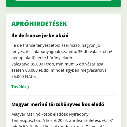
APRÓHIRDETÉSEK
Ile de france jerke akció
Ile de france tenyészetből származó, nagyon jó
tenyésztési alapanyagnak számító, 35 db választott (6
hónap alatti) jerke bárány eladó.
Válogatva 85.000 Ft/db, minimum 5 db vásárlása
esetén 80.000 Ft/db, mindet egyben megvásárolva
75.000 Ft/db.
Tovább
Magyar merinó törzskönyves kos eladó
Magyar Merinó kosok eladóak Nyíradony
Tamásipusztán. A kosok 2024. áprilisi születésűek, "K"
minősítésű törzskönyvel rendelkeznek. Támogatás