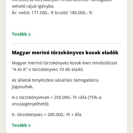
vehető rájuk igénybe.
Ár: nettó: 171.500.- ft bruttó: 180.000.- ft.
Tovább
Magyar merinó törzskönyves kosok eladók
Magyar merinó törzskönyves kosok éves minősítéssel
"A és K"-s törzskönyves 10 db eladó.
Az állatok tenyészkos vásárlási támogatásra
jogosultak,
A-s törzskönyvesek = 250.000,- Ft +Áfa (75%-a
visszaigényelhető);
K- törzskönyves = 200.000,- Ft + Áfa
Tovább