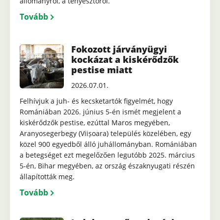
állományról, a tenyésztőről.
Tovább
Fokozott járványügyi
kockázat a kiskérődzők
pestise miatt
2026.07.01.
Felhívjuk a juh- és kecsketartók figyelmét, hogy
Romániában 2026. június 5-én ismét megjelent a
kiskérődzők pestise, ezúttal Maros megyében,
Aranyosegerbegy (Viișoara) település közelében, egy
közel 900 egyedből álló juhállományban. Romániában
a betegséget ezt megelőzően legutóbb 2025. március
5-én, Bihar megyében, az ország északnyugati részén
állapították meg.
Tovább