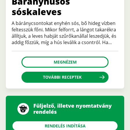
Bárányhúsos
sóskaleves
A báránycsontokat enyhén sós, bő hideg vízben
feltesszük főni. Mikor felforrt, a lángot takarékra
állítjuk, a leves habját szűrőkanállal leszedjük, és
addig főzzük, míg a hús leválik a csontról. Ha…
MEGNÉZEM
TOVÁBBI RECEPTEK
Füljelző, illetve nyomtatvány
rendelés
RENDELÉS INDÍTÁSA