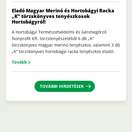
Eladó Magyar Merinó és Hortobágyi Racka
„K” törzskönyves tenyészkosok
Hortobágyról!
A Hortobágyi Természetvédelmi és Génmegőrző
Nonprofit Kft. törzstenyészetéből 6 db „K”
törzskönyves magyar merinó tenyészkos, valamint 3 db
„K” törzskönyves hortobágyi racka tenyészkos eladó.
Tovább
TOVÁBBI HIRDETÉSEK