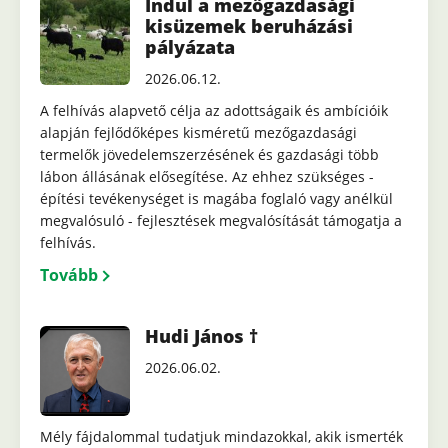
Indul a mezőgazdasági
kisüzemek beruházási
pályázata
2026.06.12.
A felhívás alapvető célja az adottságaik és ambícióik
alapján fejlődőképes kisméretű mezőgazdasági
termelők jövedelemszerzésének és gazdasági több
lábon állásának elősegítése. Az ehhez szükséges -
építési tevékenységet is magába foglaló vagy anélkül
megvalósuló - fejlesztések megvalósítását támogatja a
felhívás.
Tovább
Hudi János †
2026.06.02.
Mély fájdalommal tudatjuk mindazokkal, akik ismerték