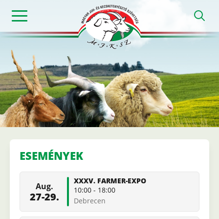
Ugrás
h
a
tartalomra
Magyar
Juh-
és
ESEMÉNYEK
Kecsketenyészt
XXXV. FARMER-EXPO
Aug.
Szövetség
10:00
-
18:00
27-29.
Debrecen