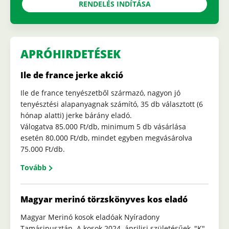
RENDELÉS INDÍTÁSA
APRÓHIRDETÉSEK
Ile de france jerke akció
Ile de france tenyészetből származó, nagyon jó
tenyésztési alapanyagnak számító, 35 db választott (6
hónap alatti) jerke bárány eladó.
Válogatva 85.000 Ft/db, minimum 5 db vásárlása
esetén 80.000 Ft/db, mindet egyben megvásárolva
75.000 Ft/db.
Tovább
Magyar merinó törzskönyves kos eladó
Magyar Merinó kosok eladóak Nyíradony
Tamásipusztán. A kosok 2024. áprilisi születésűek, "K"