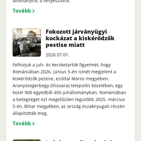
állományról, a tenyésztőről.
Tovább
Fokozott járványügyi
kockázat a kiskérődzők
pestise miatt
2026.07.01.
Felhívjuk a juh- és kecsketartók figyelmét, hogy
Romániában 2026. június 5-én ismét megjelent a
kiskérődzők pestise, ezúttal Maros megyében,
Aranyosegerbegy (Viișoara) település közelében, egy
közel 900 egyedből álló juhállományban. Romániában
a betegséget ezt megelőzően legutóbb 2025. március
5-én, Bihar megyében, az ország északnyugati részén
állapították meg.
Tovább