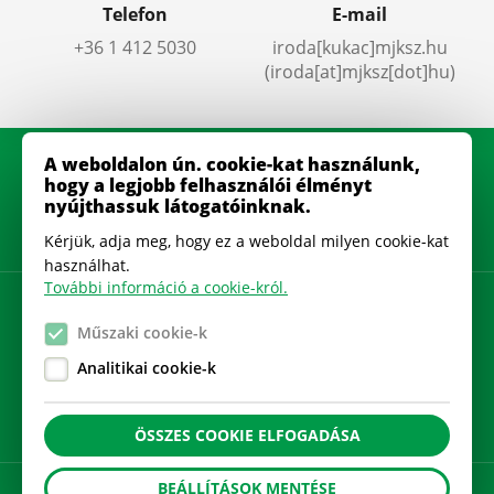
Telefon
E-mail
+36 1 412 5030
iroda
[kukac]
mjksz
.
hu
(iroda[at]mjksz[dot]hu)
A weboldalon ún. cookie-kat használunk,
hogy a legjobb felhasználói élményt
nyújthassuk látogatóinknak.
Kérjük, adja meg, hogy ez a weboldal milyen cookie-kat
használhat.
További információ a cookie-król.
Adatkezelési szabályzat
Műszaki cookie-k
Gyakran Ismételt Kérdések
Analitikai cookie-k
Cookie beállítások
ÖSSZES COOKIE ELFOGADÁSA
BEÁLLÍTÁSOK MENTÉSE