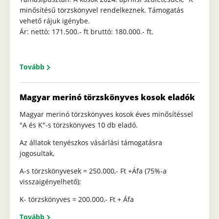
minősítésű törzskönyvel rendelkeznek. Támogatás
vehető rájuk igénybe.
Ár: nettó: 171.500.- ft bruttó: 180.000.- ft.
Tovább
Magyar merinó törzskönyves kosok eladók
Magyar merinó törzskönyves kosok éves minősítéssel
"A és K"-s törzskönyves 10 db eladó.
Az állatok tenyészkos vásárlási támogatásra
jogosultak,
A-s törzskönyvesek = 250.000,- Ft +Áfa (75%-a
visszaigényelhető);
K- törzskönyves = 200.000,- Ft + Áfa
Tovább