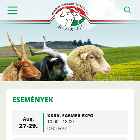
Ugrás
h
a
tartalomra
Magyar
Juh-
és
ESEMÉNYEK
Kecsketenyészt
XXXV. FARMER-EXPO
Aug.
Szövetség
10:00
-
18:00
27-29.
Debrecen