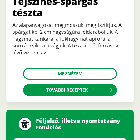
Tejszínes-spárgás
tészta
Az alapanyagokat megmossuk, megtisztítjuk. A
spárgát kb. 2 cm nagyságúra feldaraboljuk. A
hagymát karikára, a fokhagymát apróra, a
sonkát csíkokra vágjuk. A tésztát bő, forrásban
lévő vízben, az…
MEGNÉZEM
TOVÁBBI RECEPTEK
Füljelző, illetve nyomtatvány
rendelés