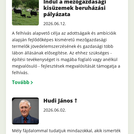
Indul a mezőgazdasági
kisüzemek beruházási
pályázata
2026.06.12.
A felhívás alapvető célja az adottságaik és ambícióik
alapján fejlődőképes kisméretű mezőgazdasági
termelők jövedelemszerzésének és gazdasági több
lábon állásának elősegítése. Az ehhez szükséges -
építési tevékenységet is magába foglaló vagy anélkül
megvalósuló - fejlesztések megvalósítását támogatja a
felhívás.
Tovább
Hudi János †
2026.06.02.
Mély fájdalommal tudatjuk mindazokkal, akik ismerték