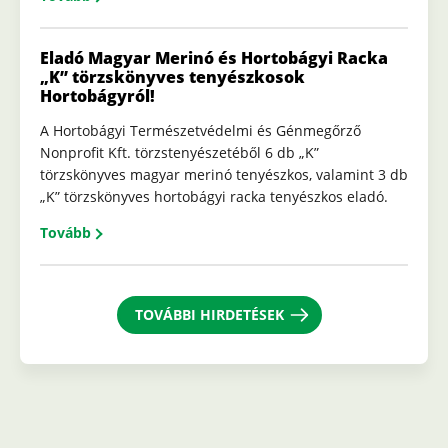
Eladó Magyar Merinó és Hortobágyi Racka
„K” törzskönyves tenyészkosok
Hortobágyról!
A Hortobágyi Természetvédelmi és Génmegőrző
Nonprofit Kft. törzstenyészetéből 6 db „K”
törzskönyves magyar merinó tenyészkos, valamint 3 db
„K” törzskönyves hortobágyi racka tenyészkos eladó.
Tovább
TOVÁBBI HIRDETÉSEK