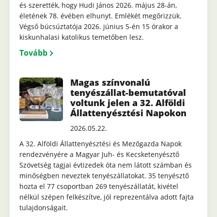
és szerették, hogy Hudi János 2026. május 28-án,
életének 78. évében elhunyt. Emlékét megőrizzük.
Végső búcsúztatója 2026. június 5-én 15 órakor a
kiskunhalasi katolikus temetőben lesz.
Tovább
Magas színvonalú
tenyészállat-bemutatóval
voltunk jelen a 32. Alföldi
Állattenyésztési Napokon
2026.05.22.
A 32. Alföldi Állattenyésztési és Mezőgazda Napok
rendezvényére a Magyar Juh- és Kecsketenyésztő
Szövetség tagjai évtizedek óta nem látott számban és
minőségben neveztek tenyészállatokat. 35 tenyésztő
hozta el 77 csoportban 269 tenyészállatát, kivétel
nélkül szépen felkészítve, jól reprezentálva adott fajta
tulajdonságait.