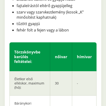
fajtaleírástól eltérő gyapjújelleg
szarv vagy szarvkezdemény (kosok „K”
minősítést kaphatnak)
tűzött gyapjú
fehér folt a fejen vagy a lábon
Törzskönyvbe
kerülés
nőivar
hímivar
feltételei:
Életkor első
elléskor, maximum
30
-
(hó):
Báránykori