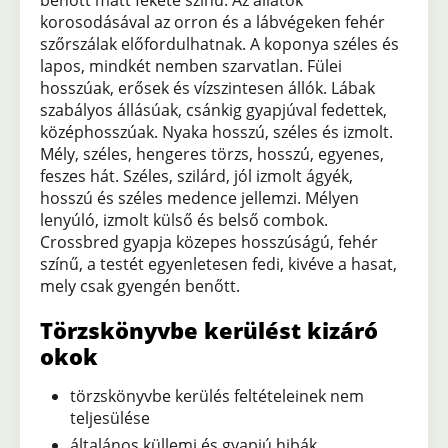
benőtt matt fekete színű. Az állatok
korosodásával az orron és a lábvégeken fehér
szőrszálak előfordulhatnak. A koponya széles és
lapos, mindkét nemben szarvatlan. Fülei
hosszúak, erősek és vízszintesen állók. Lábak
szabályos állásúak, csánkig gyapjúval fedettek,
középhosszúak. Nyaka hosszú, széles és izmolt.
Mély, széles, hengeres törzs, hosszú, egyenes,
feszes hát. Széles, szilárd, jól izmolt ágyék,
hosszú és széles medence jellemzi. Mélyen
lenyúló, izmolt külső és belső combok.
Crossbred gyapja közepes hosszúságú, fehér
színű, a testét egyenletesen fedi, kivéve a hasat,
mely csak gyengén benőtt.
Törzskönyvbe kerülést kizáró
okok
törzskönyvbe kerülés feltételeinek nem
teljesülése
általános küllemi és gyapjú hibák