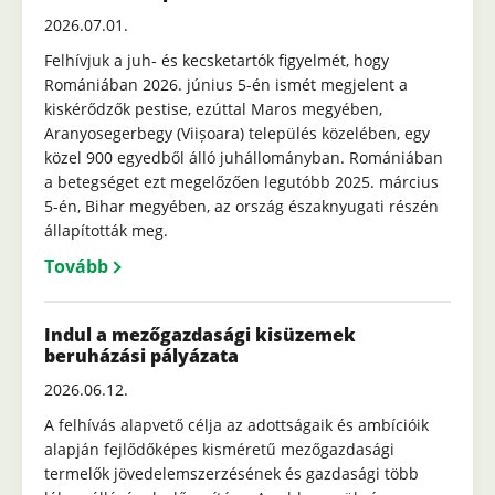
2026.07.01.
Felhívjuk a juh- és kecsketartók figyelmét, hogy
Romániában 2026. június 5-én ismét megjelent a
kiskérődzők pestise, ezúttal Maros megyében,
Aranyosegerbegy (Viișoara) település közelében, egy
közel 900 egyedből álló juhállományban. Romániában
a betegséget ezt megelőzően legutóbb 2025. március
5-én, Bihar megyében, az ország északnyugati részén
állapították meg.
Tovább
Indul a mezőgazdasági kisüzemek
beruházási pályázata
2026.06.12.
A felhívás alapvető célja az adottságaik és ambícióik
alapján fejlődőképes kisméretű mezőgazdasági
termelők jövedelemszerzésének és gazdasági több