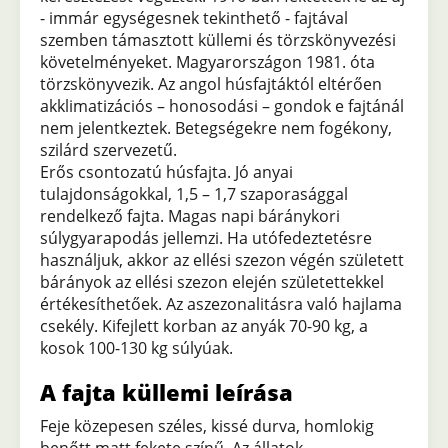
- immár egységesnek tekinthető - fajtával
szemben támasztott küllemi és törzskönyvezési
követelményeket. Magyarországon 1981. óta
törzskönyvezik. Az angol húsfajtáktól eltérően
akklimatizációs – honosodási – gondok e fajtánál
nem jelentkeztek. Betegségekre nem fogékony,
szilárd szervezetű.
Erős csontozatú húsfajta. Jó anyai
tulajdonságokkal, 1,5 – 1,7 szaporasággal
rendelkező fajta. Magas napi báránykori
súlygyarapodás jellemzi. Ha utófedeztetésre
használjuk, akkor az ellési szezon végén született
bárányok az ellési szezon elején születettekkel
értékesíthetőek. Az aszezonalitásra való hajlama
csekély. Kifejlett korban az anyák 70-90 kg, a
kosok 100-130 kg súlyúak.
A fajta küllemi leírása
Feje közepesen széles, kissé durva, homlokig