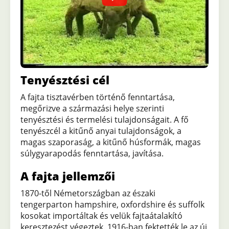
Tenyésztési cél
A fajta tisztavérben történő fenntartása,
megőrizve a származási helye szerinti
tenyésztési és termelési tulajdonságait. A fő
tenyészcél a kitűnő anyai tulajdonságok, a
magas szaporaság, a kitűnő húsformák, magas
súlygyarapodás fenntartása, javítása.
A fajta jellemzői
1870-től Németországban az északi
tengerparton hampshire, oxfordshire és suffolk
kosokat importáltak és velük fajtaátalakító
keresztezést végeztek. 1916-ban fektették le az új