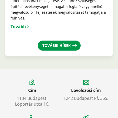
lábon állásának elősegítése. Az ehhez szükséges -
építési tevékenységet is magába foglaló vagy anélkül
megvalósuló - fejlesztések megvalósítását támogatja a
felhívás.
Tovább
TOVÁBBI HÍREK
Cím
Levelezési cím
1134 Budapest,
1242 Budapest Pf. 365.
Lőportár utca 16.