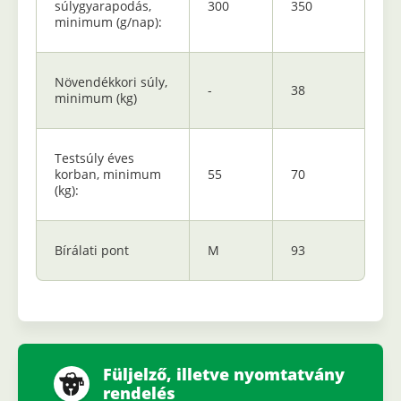
súlygyarapodás,
300
350
minimum (g/nap):
Növendékkori súly,
-
38
minimum (kg)
Testsúly éves
korban, minimum
55
70
(kg):
Bírálati pont
M
93
Füljelző, illetve nyomtatvány
rendelés