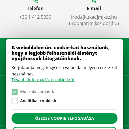
Telefon
E-mail
+36 1 412 5030
iroda
[kukac]
mjksz
.
hu
(iroda[at]mjksz[dot]hu)
A weboldalon ún. cookie-kat használunk,
hogy a legjobb felhasználói élményt
nyújthassuk látogatóinknak.
Kérjük, adja meg, hogy ez a weboldal milyen cookie-kat
használhat.
További információ a cookie-król.
Adatkezelési szabályzat
Műszaki cookie-k
Gyakran Ismételt Kérdések
Analitikai cookie-k
Cookie beállítások
ÖSSZES COOKIE ELFOGADÁSA