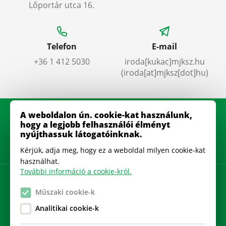
Lőportár utca 16.
Telefon
E-mail
+36 1 412 5030
iroda
[kukac]
mjksz
.
hu
(iroda[at]mjksz[dot]hu)
A weboldalon ún. cookie-kat használunk,
hogy a legjobb felhasználói élményt
nyújthassuk látogatóinknak.
Kérjük, adja meg, hogy ez a weboldal milyen cookie-kat
használhat.
További információ a cookie-król.
Adatkezelési szabályzat
Műszaki cookie-k
Gyakran Ismételt Kérdések
Analitikai cookie-k
Cookie beállítások