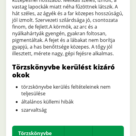
közepesnél hosszabb. Mellkas széles, izmolt, a
vastag lapockák miatt néha fűzöttnek látszik. A
hát széles, az ágyék és a far közepes hosszúságú,
jól izmolt. Szervezeti szilárdsága jó, csontozata
finom, de fejlett.A körmök, az arc és a
nyálkahártyák gyengén, gyakran foltosan,
pigmentáltak. A fejet és a lábakat nem borítja
gyapjú, a has benőttsége közepes. A tőgy jól
illesztett, mérete nagy, gépi fejésre alkalmas.
Törzskönyvbe kerülést kizáró
okok
törzskönyvbe kerülés feltételeinek nem
teljesülése
általános küllemi hibák
szarvaltság
Törzskönyvbe