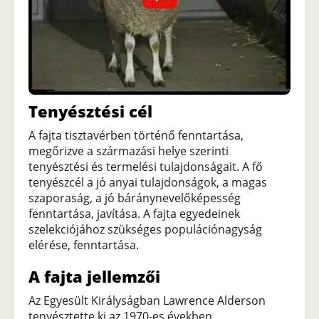
Tenyésztési cél
A fajta tisztavérben történő fenntartása,
megőrizve a származási helye szerinti
tenyésztési és termelési tulajdonságait. A fő
tenyészcél a jó anyai tulajdonságok, a magas
szaporaság, a jó báránynevelőképesség
fenntartása, javítása. A fajta egyedeinek
szelekciójához szükséges populációnagyság
elérése, fenntartása.
A fajta jellemzői
Az Egyesült Királyságban Lawrence Alderson
tenyésztette ki az 1970-es években,