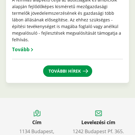
alapján fejlődőképes kisméretű mezőgazdasági
termelők jövedelemszerzésének és gazdasági több
lábon állásának elősegítése. Az ehhez szükséges -
építési tevékenységet is magába foglaló vagy anélkül
megvalósuló - fejlesztések megvalósítását támogatja a
felhívás.
Tovább
TOVÁBBI HÍREK
Cím
Levelezési cím
1134 Budapest,
1242 Budapest Pf. 365.