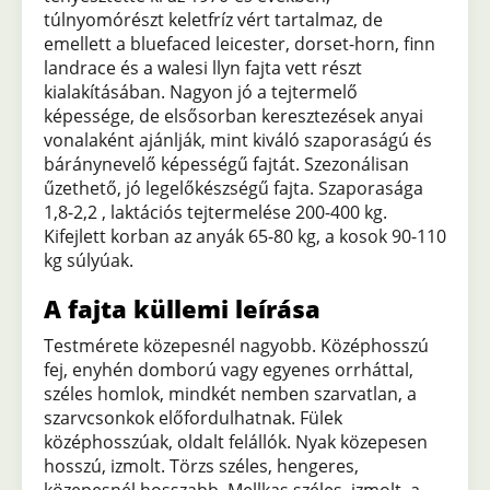
túlnyomórészt keletfríz vért tartalmaz, de
emellett a bluefaced leicester, dorset-horn, finn
landrace és a walesi llyn fajta vett részt
kialakításában. Nagyon jó a tejtermelő
képessége, de elsősorban keresztezések anyai
vonalaként ajánlják, mint kiváló szaporaságú és
báránynevelő képességű fajtát. Szezonálisan
űzethető, jó legelőkészségű fajta. Szaporasága
1,8-2,2 , laktációs tejtermelése 200-400 kg.
Kifejlett korban az anyák 65-80 kg, a kosok 90-110
kg súlyúak.
A fajta küllemi leírása
Testmérete közepesnél nagyobb. Középhosszú
fej, enyhén domború vagy egyenes orrháttal,
széles homlok, mindkét nemben szarvatlan, a
szarvcsonkok előfordulhatnak. Fülek
középhosszúak, oldalt felállók. Nyak közepesen
hosszú, izmolt. Törzs széles, hengeres,