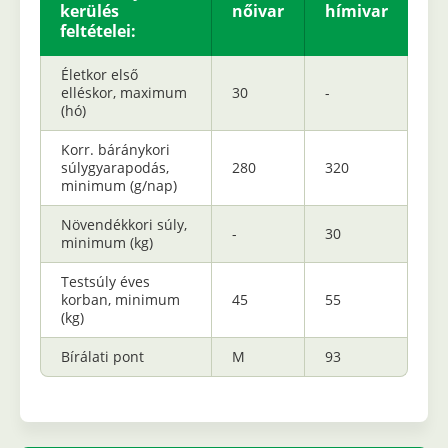
kerülés
nőivar
hímivar
feltételei:
Életkor első
elléskor, maximum
30
-
(hó)
Korr. báránykori
súlygyarapodás,
280
320
minimum (g/nap)
Növendékkori súly,
-
30
minimum (kg)
Testsúly éves
korban, minimum
45
55
(kg)
Bírálati pont
M
93