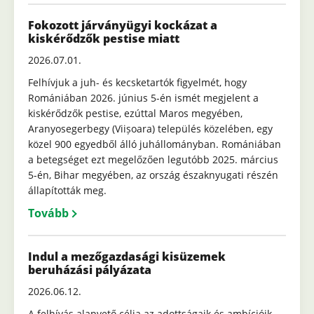
Fokozott járványügyi kockázat a
kiskérődzők pestise miatt
2026.07.01.
Felhívjuk a juh- és kecsketartók figyelmét, hogy
Romániában 2026. június 5-én ismét megjelent a
kiskérődzők pestise, ezúttal Maros megyében,
Aranyosegerbegy (Viișoara) település közelében, egy
közel 900 egyedből álló juhállományban. Romániában
a betegséget ezt megelőzően legutóbb 2025. március
5-én, Bihar megyében, az ország északnyugati részén
állapították meg.
Tovább
Indul a mezőgazdasági kisüzemek
beruházási pályázata
2026.06.12.
A felhívás alapvető célja az adottságaik és ambícióik