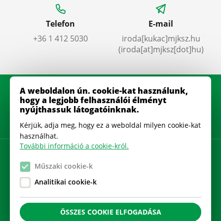
Telefon
E-mail
+36 1 412 5030
iroda
[kukac]
mjksz
.
hu
(iroda[at]mjksz[dot]hu)
A weboldalon ún. cookie-kat használunk,
hogy a legjobb felhasználói élményt
nyújthassuk látogatóinknak.
Kérjük, adja meg, hogy ez a weboldal milyen cookie-kat
használhat.
További információ a cookie-król.
Adatkezelési szabályzat
Műszaki cookie-k
Gyakran Ismételt Kérdések
Analitikai cookie-k
Cookie beállítások
ÖSSZES COOKIE ELFOGADÁSA