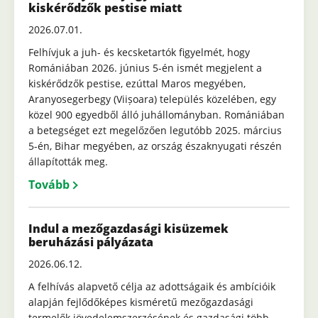
kiskérődzők pestise miatt
2026.07.01.
Felhívjuk a juh- és kecsketartók figyelmét, hogy
Romániában 2026. június 5-én ismét megjelent a
kiskérődzők pestise, ezúttal Maros megyében,
Aranyosegerbegy (Viișoara) település közelében, egy
közel 900 egyedből álló juhállományban. Romániában
a betegséget ezt megelőzően legutóbb 2025. március
5-én, Bihar megyében, az ország északnyugati részén
állapították meg.
Tovább
Indul a mezőgazdasági kisüzemek
beruházási pályázata
2026.06.12.
A felhívás alapvető célja az adottságaik és ambícióik
alapján fejlődőképes kisméretű mezőgazdasági
termelők jövedelemszerzésének és gazdasági több