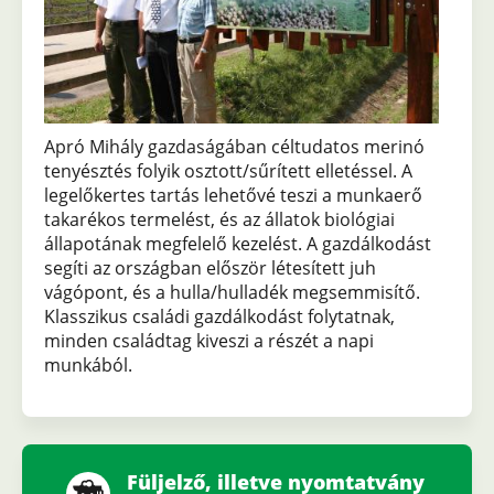
Apró Mihály gazdaságában céltudatos merinó
tenyésztés folyik osztott/sűrített elletéssel. A
legelőkertes tartás lehetővé teszi a munkaerő
takarékos termelést, és az állatok biológiai
állapotának megfelelő kezelést. A gazdálkodást
segíti az országban először létesített juh
vágópont, és a hulla/hulladék megsemmisítő.
Klasszikus családi gazdálkodást folytatnak,
minden családtag kiveszi a részét a napi
munkából.
Füljelző, illetve nyomtatvány