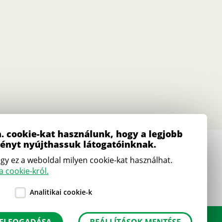
. cookie-kat használunk, hogy a legjobb
ményt nyújthassuk látogatóinknak.
E-mail
gy ez a weboldal milyen cookie-kat használhat.
iroda
[kukac]
mjksz
.
hu
 cookie-król.
(iroda[at]mjksz[dot]hu)
Analitikai cookie-k