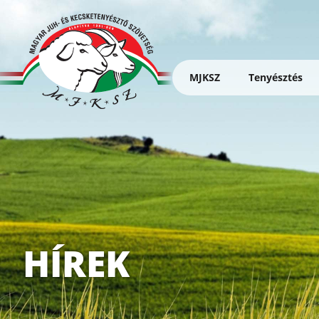
Ugrás
a
tartalomra
MJKSZ
Tenyésztés
Magyar
Juh-
és
Kecsketenyésztő
Szövetség
HÍREK