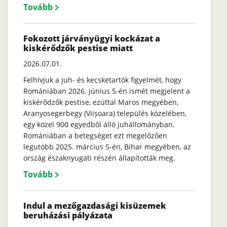
Tovább
Fokozott járványügyi kockázat a
kiskérődzők pestise miatt
2026.07.01.
Felhívjuk a juh- és kecsketartók figyelmét, hogy
Romániában 2026. június 5-én ismét megjelent a
kiskérődzők pestise, ezúttal Maros megyében,
Aranyosegerbegy (Viișoara) település közelében,
egy közel 900 egyedből álló juhállományban.
Romániában a betegséget ezt megelőzően
legutóbb 2025. március 5-én, Bihar megyében, az
ország északnyugati részén állapították meg.
Tovább
Indul a mezőgazdasági kisüzemek
beruházási pályázata