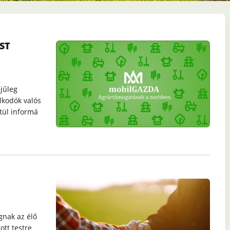
ST
ejűleg
lkodók valós
tül informá
gnak az élő
ott testre