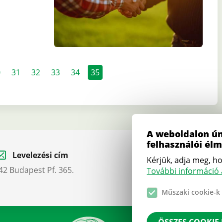
age
0
Page
31
Page
32
Page
33
Page
34
Jelenlegi
35
oldal
A weboldalon ún
felhasználói él
Levelezési cím
Telefon
Kérjük, adja meg, ho
42 Budapest Pf. 365.
+36 1 412 5030
További információ a
Műszaki cookie-k