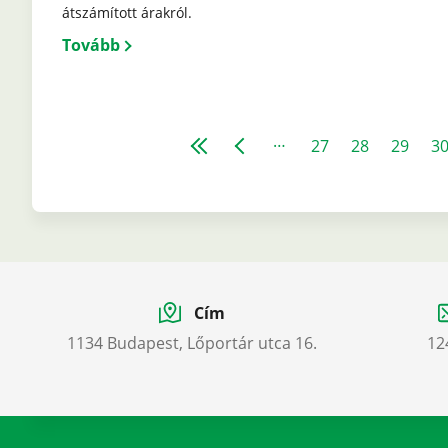
átszámított árakról.
Tovább
Oldalszámozás
…
Első
Előző
Page
27
Page
28
Page
29
P
3
oldal
oldal
Cím
1134 Budapest, Lőportár utca 16.
12