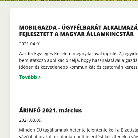
MOBILGAZDA - ÜGYFÉLBARÁT ALKALMAZÁ
FEJLESZTETT A MAGYAR ÁLLAMKINCSTÁR
2021.04.01.
Az idei Egységes Kérelem megnyílásával (április 7.) egyid
bemutatkozó applikáció célja, hogy használatával a gazdá
időben és közvetlenebb kommunikációs csatornán keresz
Tovább
ÁRINFÓ 2021. március
2021.03.09.
Minden EU tagállamnak hetente jelentenie kell a Bizottsá
vágóállat árakat, ez alapján heti jelentést készítenek a vág