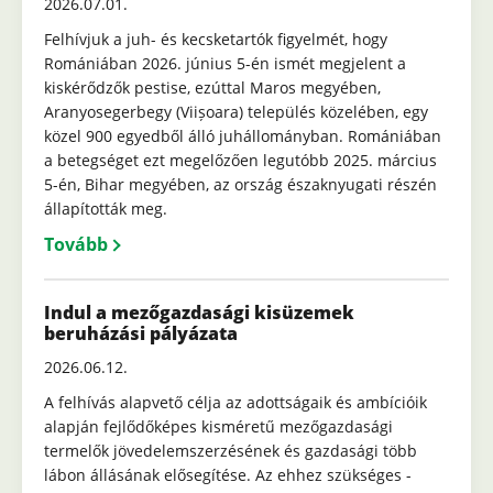
2026.07.01.
Felhívjuk a juh- és kecsketartók figyelmét, hogy
Romániában 2026. június 5-én ismét megjelent a
kiskérődzők pestise, ezúttal Maros megyében,
Aranyosegerbegy (Viișoara) település közelében, egy
közel 900 egyedből álló juhállományban. Romániában
a betegséget ezt megelőzően legutóbb 2025. március
5-én, Bihar megyében, az ország északnyugati részén
állapították meg.
Tovább
Indul a mezőgazdasági kisüzemek
beruházási pályázata
2026.06.12.
A felhívás alapvető célja az adottságaik és ambícióik
alapján fejlődőképes kisméretű mezőgazdasági
termelők jövedelemszerzésének és gazdasági több
lábon állásának elősegítése. Az ehhez szükséges -