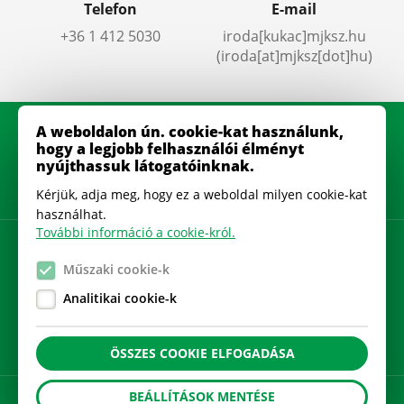
Telefon
E-mail
+36 1 412 5030
iroda
[kukac]
mjksz
.
hu
(iroda[at]mjksz[dot]hu)
A weboldalon ún. cookie-kat használunk,
hogy a legjobb felhasználói élményt
nyújthassuk látogatóinknak.
Kérjük, adja meg, hogy ez a weboldal milyen cookie-kat
használhat.
További információ a cookie-król.
Adatkezelési szabályzat
Műszaki cookie-k
Gyakran Ismételt Kérdések
Analitikai cookie-k
Cookie beállítások
ÖSSZES COOKIE ELFOGADÁSA
BEÁLLÍTÁSOK MENTÉSE
A