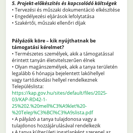
5. Projekt-előkészítés és kapcsolódó költségek
• Tervezési és műszaki dokumentáció elkészítése
• Engedélyezési eljárások lefolytatása
• Szakértői, műszaki ellenőri díjak
Pályázók köre – kik nyújthatnak be
támogatási kérelmet?
• Természetes személyek, akik a támogatással
érintett tanyán életvitelszerűen élnek
• Olyan magánszemélyek, akik a tanya területén
legalább 6 hónapja bejelentett lakóhellyel
vagy tartózkodási hellyel rendelkeznek
Településlista:
https://kap.gov.hu/sites/default/files/2025-
03/KAP-RD42-1-
25%202.%20mell%C3%A9klet%20-
%20Telep%C3%BCl%C3%A9slista.pdf
• A pályázó a tanya tulajdonosa vagy a
tulajdonos hozzájárulásával rendelkezik
• A tanya külterületi ingatlanként szerepel az