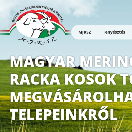
Ugrás
a
tartalomra
MJKSZ
Tenyésztés
Magyar
MAGYAR MERIN
Juh-
és
Kecsketenyésztő
RACKA KOSOK T
Szövetség
MEGVÁSÁROLHA
TELEPEINKRŐL