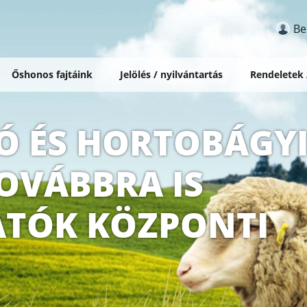
Be
Őshonos fajtáink
Jelölés / nyilvántartás
Rendeletek
Ó ÉS HORTOBÁGY
OVÁBBRA IS
TÓK KÖZPONTI