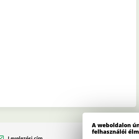
A weboldalon ún
felhasználói él
Levelezési cím
Telefon