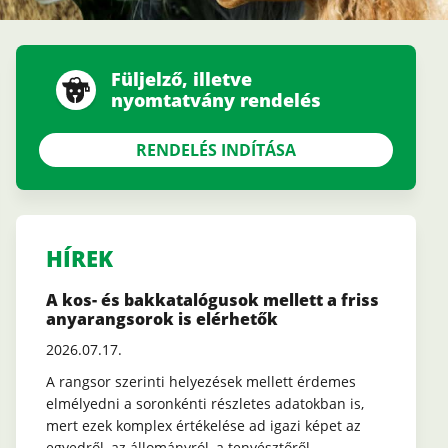
Füljelző, illetve
nyomtatvány rendelés
RENDELÉS INDÍTÁSA
HÍREK
A kos- és bakkatalógusok mellett a friss
anyarangsorok is elérhetők
2026.07.17.
A rangsor szerinti helyezések mellett érdemes
elmélyedni a soronkénti részletes adatokban is,
mert ezek komplex értékelése ad igazi képet az
egyedről, az állományról, a tenyésztőről.