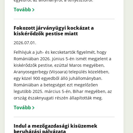
Tovább
Fokozott járványügyi kockázat a
kiskérődzők pestise miatt
2026.07.01.
Felhívjuk a juh- és kecsketartók figyelmét, hogy
Romániában 2026. június 5-én ismét megjelent a
kiskérődzők pestise, ezúttal Maros megyében,
Aranyosegerbegy (Viișoara) település közelében,
egy közel 900 egyedből álló juhállományban.
Romániában a betegséget ezt megelőzően
legutóbb 2025. március 5-én, Bihar megyében, az
ország északnyugati részén állapították meg.
Tovább
Indul a mezőgazdasági kisüzemek
beruházási pályázata