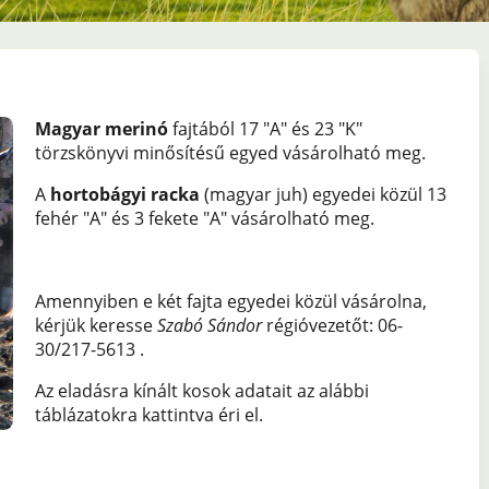
Magyar merinó
fajtából 17 "A" és 23 "K"
törzskönyvi minősítésű egyed vásárolható meg.
A
hortobágyi racka
(magyar juh) egyedei közül 13
fehér "A" és 3 fekete "A" vásárolható meg.
Amennyiben e két fajta egyedei közül vásárolna,
kérjük keresse
Szabó Sándor
régióvezetőt: 06-
30/217-5613 .
Az eladásra kínált kosok adatait az alábbi
táblázatokra kattintva éri el.