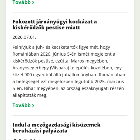
Tovább
Fokozott járványügyi kockázat a
kiskérődzők pestise miatt
2026.07.01.
Felhívjuk a juh- és kecsketartók figyelmét, hogy
Romániában 2026. június 5-én ismét megjelent a
kiskérődzők pestise, ezúttal Maros megyében,
Aranyosegerbegy (Viișoara) település közelében, egy
közel 900 egyedből álló juhállományban. Romániában
a betegséget ezt megelőzően legutóbb 2025. március
5-én, Bihar megyében, az ország északnyugati részén
állapították meg.
Tovább
Indul a mezőgazdasági kisüzemek
beruházási pályázata