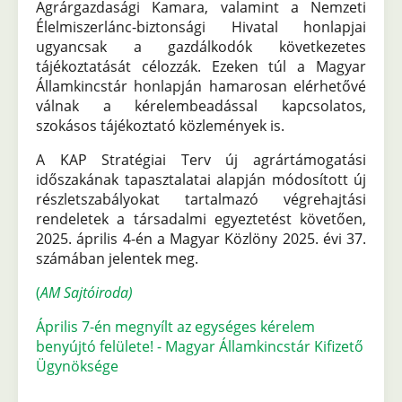
Agrárgazdasági Kamara, valamint a Nemzeti
Élelmiszerlánc-biztonsági Hivatal honlapjai
ugyancsak a gazdálkodók következetes
tájékoztatását célozzák. Ezeken túl a Magyar
Államkincstár honlapján hamarosan elérhetővé
válnak a kérelembeadással kapcsolatos,
szokásos tájékoztató közlemények is.
A KAP Stratégiai Terv új agrártámogatási
időszakának tapasztalatai alapján módosított új
részletszabályokat tartalmazó végrehajtási
rendeletek a társadalmi egyeztetést követően,
2025. április 4-én a Magyar Közlöny 2025. évi 37.
számában jelentek meg.
(
AM Sajtóiroda)
Április 7-én megnyílt az egységes kérelem
benyújtó felülete! - Magyar Államkincstár Kifizető
Ügynöksége