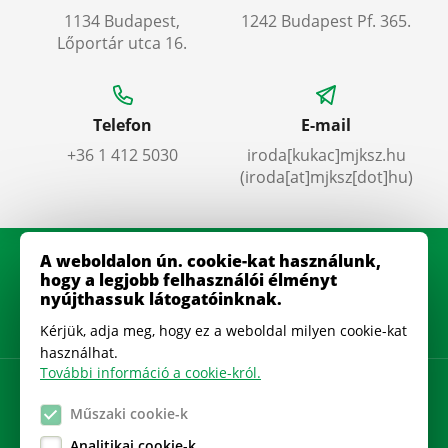
1134 Budapest,
1242 Budapest Pf. 365.
Lőportár utca 16.
Telefon
E-mail
+36 1 412 5030
iroda
[kukac]
mjksz
.
hu
(iroda[at]mjksz[dot]hu)
A weboldalon ún. cookie-kat használunk,
hogy a legjobb felhasználói élményt
nyújthassuk látogatóinknak.
Kérjük, adja meg, hogy ez a weboldal milyen cookie-kat
használhat.
További információ a cookie-król.
Adatkezelési szabályzat
Műszaki cookie-k
Gyakran Ismételt Kérdések
Analitikai cookie-k