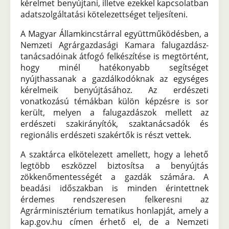
kérelmet benyújtani, illetve ezekkel kapcsolatban
adatszolgáltatási kötelezettséget teljesíteni.
A Magyar Államkincstárral együttműködésben, a
Nemzeti Agrárgazdasági Kamara falugazdász-
tanácsadóinak átfogó felkészítése is megtörtént,
hogy minél hatékonyabb segítséget
nyújthassanak a gazdálkodóknak az egységes
kérelmeik benyújtásához. Az erdészeti
vonatkozású témákban külön képzésre is sor
került, melyen a falugazdászok mellett az
erdészeti szakirányítók, szaktanácsadók és
regionális erdészeti szakértők is részt vettek.
A szaktárca elkötelezett amellett, hogy a lehető
legtöbb eszközzel biztosítsa a benyújtás
zökkenőmentességét a gazdák számára. A
beadási időszakban is minden érintettnek
érdemes rendszeresen felkeresni az
Agrárminisztérium tematikus honlapját, amely a
kap.gov.hu címen érhető el, de a Nemzeti