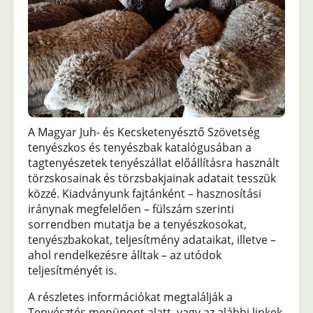
A Magyar Juh- és Kecsketenyésztő Szövetség
tenyészkos és tenyészbak katalógusában a
tagtenyészetek tenyészállat előállításra használt
törzskosainak és törzsbakjainak adatait tesszük
közzé. Kiadványunk fajtánként – hasznosítási
iránynak megfelelően – fülszám szerinti
sorrendben mutatja be a tenyészkosokat,
tenyészbakokat, teljesítmény adataikat, illetve –
ahol rendelkezésre álltak – az utódok
teljesítményét is.
A részletes információkat megtalálják a
Tenyésztés menüpont alatt, vagy az alábbi linkek