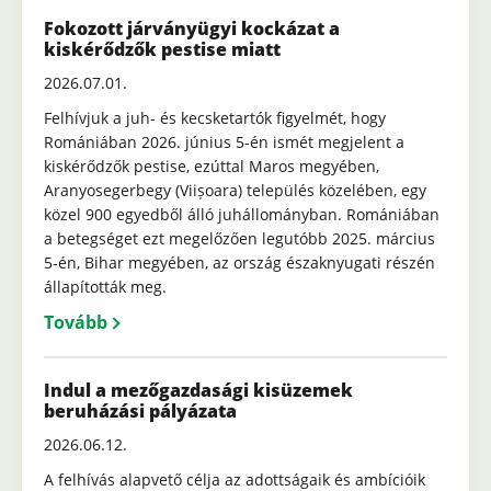
Fokozott járványügyi kockázat a
kiskérődzők pestise miatt
2026.07.01.
Felhívjuk a juh- és kecsketartók figyelmét, hogy
Romániában 2026. június 5-én ismét megjelent a
kiskérődzők pestise, ezúttal Maros megyében,
Aranyosegerbegy (Viișoara) település közelében, egy
közel 900 egyedből álló juhállományban. Romániában
a betegséget ezt megelőzően legutóbb 2025. március
5-én, Bihar megyében, az ország északnyugati részén
állapították meg.
Tovább
Indul a mezőgazdasági kisüzemek
beruházási pályázata
2026.06.12.
A felhívás alapvető célja az adottságaik és ambícióik