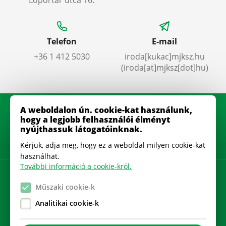
Telefon
E-mail
+36 1 412 5030
iroda
[kukac]
mjksz
.
hu
(iroda[at]mjksz[dot]hu)
A weboldalon ún. cookie-kat használunk,
hogy a legjobb felhasználói élményt
nyújthassuk látogatóinknak.
Kérjük, adja meg, hogy ez a weboldal milyen cookie-kat
használhat.
További információ a cookie-król.
Adatkezelési szabályzat
Műszaki cookie-k
Gyakran Ismételt Kérdések
Analitikai cookie-k
Cookie beállítások