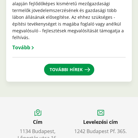
alapján fejlődőképes kisméretű mezőgazdasági
termelők jövedelemszerzésének és gazdasági több
lábon állásának elősegítése. Az ehhez szükséges -
építési tevékenységet is magába foglaló vagy anélkül
megvalósuló - fejlesztések megvalósítását támogatja a
felhívás.
Tovább
TOVÁBBI HÍREK
Cím
Levelezési cím
1134 Budapest,
1242 Budapest Pf. 365.
Lőportár utca 16.