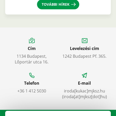
TOVÁBBI HÍREK
Cím
Levelezési cím
1134 Budapest,
1242 Budapest Pf. 365.
Lőportár utca 16.
Telefon
E-mail
+36 1 412 5030
iroda
[kukac]
mjksz
.
hu
(iroda[at]mjksz[dot]hu)