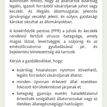
különösen fontos, hogy az állattartók kizárólag
legális, igazolt forrásból vásároljanak juhot vagy
kecskét. Az illegális állatmozgatás jelentős
járványügyi veszélyt jelent, és súlyos gazdasági
károkat okozhat az állományokban.
A kiskérődzők pestise (PPR) a juhok és kecskék
rendkívül fertőző vírusos betegsége, amely
magas lázzal, levertséggel, a szájüreg és az
emésztőcsatorna gyulladásával jár, és
bejelentési kötelezettség alá tartozik.
Kérjük a gazdálkodókat, hogy:
kizárólag hivatalosan nyomon követhető,
legális forrásból vásároljanak állatot;
minden újonnan érkezett állat esetében
fokozott körültekintéssel járjanak el;
betegség gyanúja esetén haladéktalanul
értesítsék szolgáltató állatorvosukat vagy az
illetékes állategészségügyi hatóságot.