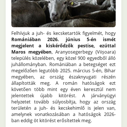
Felhívjuk a juh- és kecsketartók figyelmét, hogy
Romániában 2026. június 5-én ismét
megjelent a kiskérődzők pestise, ezúttal
Maros megyében
, Aranyosegerbegy (Viișoara)
település közelében, egy közel 900 egyedből álló
juhállományban. Romániában a betegséget ezt
megelőzően legutóbb 2025. március 5-én, Bihar
megyében, az ország északnyugati részén
állapították meg. A román hatóságok ezt
követően több mint egy éven keresztül nem
jelentettek újabb kitörést. A járványügyi
helyzetet tovább súlyosbítja, hogy az ország
területén a juh- és kecskehimlő is jelen van,
amelynek vonatkozásában a hatóságok 2026-
ban eddig öt kitörést erősítettek meg.