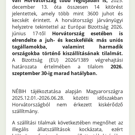
van Horvátország több régiójában is,
2025.
december 13. óta összesen 14 kitörést
jelentettek, amely több mint 3600 juhot és
kecskét érintett. A horvátországi járványügyi
helyzetre tekintettel az Európai Bizottság 2026.
június 17-től
Horvátország esetében is
elrendelte a juh- és kecskefélék más uniós
tagállamokba, valamint harmadik
országokba történő kiszállításának tilalmát.
A Bizottság (EU) 2026/1389 végrehajtási
határozata értelmében a tilalom
2026.
szeptember 30-ig marad hatályban.
NÉBIH tájékoztatása alapján Magyarországra
2025.12.01.-2026.06.28. közötti időszakban
Horvátországból nem érkezett kiskérődző
szállítmány.
A szállítási tilalmak következtében megnőhet az
illegális állatszállítások kockázata, ezért