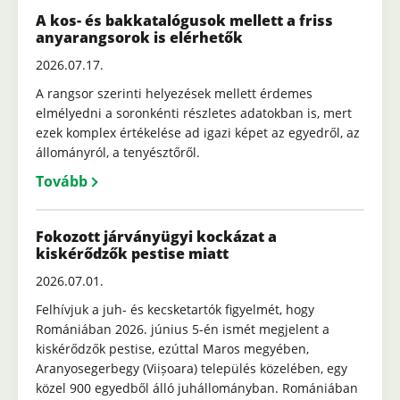
A kos- és bakkatalógusok mellett a friss
anyarangsorok is elérhetők
2026.07.17.
A rangsor szerinti helyezések mellett érdemes
elmélyedni a soronkénti részletes adatokban is, mert
ezek komplex értékelése ad igazi képet az egyedről, az
állományról, a tenyésztőről.
Tovább
Fokozott járványügyi kockázat a
kiskérődzők pestise miatt
2026.07.01.
Felhívjuk a juh- és kecsketartók figyelmét, hogy
Romániában 2026. június 5-én ismét megjelent a
kiskérődzők pestise, ezúttal Maros megyében,
Aranyosegerbegy (Viișoara) település közelében, egy
közel 900 egyedből álló juhállományban. Romániában