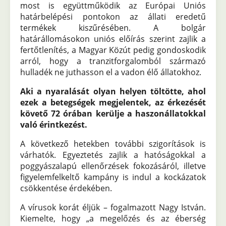
most is együttműködik az Európai Uniós
határbelépési pontokon az állati eredetű
termékek kiszűrésében. A bolgár
határállomásokon uniós előírás szerint zajlik a
fertőtlenítés, a Magyar Közút pedig gondoskodik
arról, hogy a tranzitforgalomból származó
hulladék ne juthasson el a vadon élő állatokhoz.
Aki a nyaralását olyan helyen töltötte, ahol
ezek a betegségek megjelentek, az érkezését
követő 72 órában kerülje a haszonállatokkal
való érintkezést.
A következő hetekben további szigorítások is
várhatók. Egyeztetés zajlik a hatóságokkal a
poggyászalapú ellenőrzések fokozásáról, illetve
figyelemfelkeltő kampány is indul a kockázatok
csökkentése érdekében.
A vírusok korát éljük – fogalmazott Nagy István.
Kiemelte, hogy „a megelőzés és az éberség