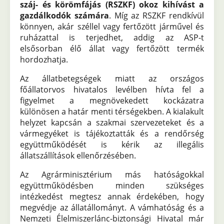
száj- és körömfájás (RSZKF) okoz kihívást a
gazdálkodók számára
. Míg az RSZKF rendkívül
könnyen, akár széllel vagy fertőzött járművel és
ruházattal is terjedhet, addig az ASP-t
elsősorban élő állat vagy fertőzött termék
hordozhatja.
Az állatbetegségek miatt az országos
főállatorvos hivatalos levélben hívta fel a
figyelmet a megnövekedett kockázatra
különösen a határ menti térségekben. A kialakult
helyzet kapcsán a szakmai szervezeteket és a
vármegyéket is tájékoztatták és a rendőrség
együttműködését is kérik az illegális
állatszállítások ellenőrzésében.
Az Agrárminisztérium más hatóságokkal
együttműködésben minden szükséges
intézkedést megtesz annak érdekében, hogy
megvédje az állatállományt. A vámhatóság és a
Nemzeti Élelmiszerlánc-biztonsági Hivatal már