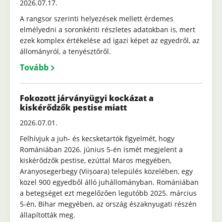
2026.07.17.
A rangsor szerinti helyezések mellett érdemes
elmélyedni a soronkénti részletes adatokban is, mert
ezek komplex értékelése ad igazi képet az egyedről, az
állományról, a tenyésztőről.
Tovább
Fokozott járványügyi kockázat a
kiskérődzők pestise miatt
2026.07.01.
Felhívjuk a juh- és kecsketartók figyelmét, hogy
Romániában 2026. június 5-én ismét megjelent a
kiskérődzők pestise, ezúttal Maros megyében,
Aranyosegerbegy (Viișoara) település közelében, egy
közel 900 egyedből álló juhállományban. Romániában
a betegséget ezt megelőzően legutóbb 2025. március
5-én, Bihar megyében, az ország északnyugati részén
állapították meg.