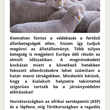
Kiemelten fontos a védekezés a fertőző
állatbetegségek ellen, hiszen így tudjuk
megóvni az állatállományt. Több súlyos
betegség is megjelent Európa déli részén az
elmúlt időszakban. A megnövekedett
kockázat miatt a következő hetekben
fokozott ellenőrzésekre lehet számítani a
határ menti térségekben. Mindenkit kérünk,
hogy a kialakult helyzetre tekintettel
szigorúan tartsák be a járványvédelmi
előírásokat!
Horvátországban az afrikai sertéspestis (ASP)
és a lépfene, míg Törökországban a ragadós