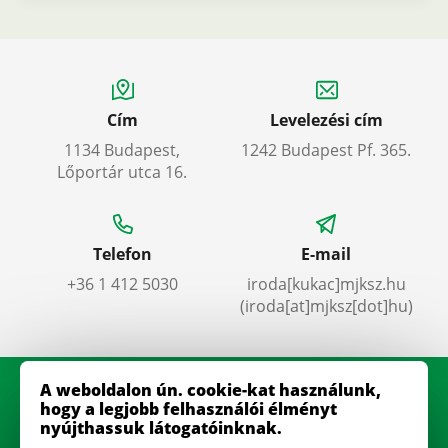
Cím
Levelezési cím
1134 Budapest,
1242 Budapest Pf. 365.
Lőportár utca 16.
Telefon
E-mail
+36 1 412 5030
iroda
[kukac]
mjksz
.
hu
(iroda[at]mjksz[dot]hu)
A weboldalon ún. cookie-kat használunk,
hogy a legjobb felhasználói élményt
nyújthassuk látogatóinknak.