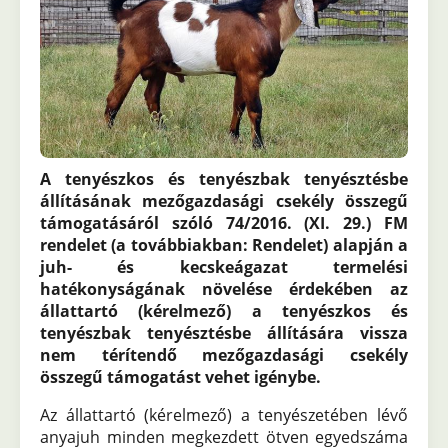
A tenyészkos és tenyészbak tenyésztésbe
állításának mezőgazdasági csekély összegű
támogatásáról szóló 74/2016. (XI. 29.) FM
rendelet (a továbbiakban: Rendelet) alapján a
juh- és kecskeágazat termelési
hatékonyságának növelése érdekében az
állattartó (kérelmező) a tenyészkos és
tenyészbak tenyésztésbe állítására vissza
nem térítendő mezőgazdasági csekély
összegű támogatást vehet igénybe.
Az állattartó (kérelmező) a tenyészetében lévő
anyajuh minden megkezdett ötven egyedszáma