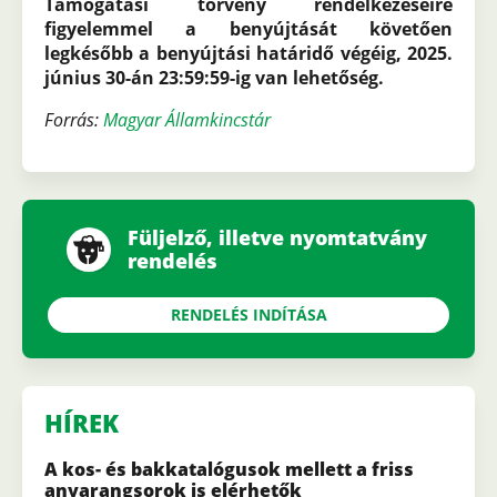
Támogatási törvény rendelkezéseire
figyelemmel a benyújtását követően
legkésőbb a benyújtási határidő végéig, 2025.
június 30-án 23:59:59-ig van lehetőség.
Forrás:
Magyar Államkincstár
Füljelző, illetve nyomtatvány
rendelés
RENDELÉS INDÍTÁSA
HÍREK
A kos- és bakkatalógusok mellett a friss
anyarangsorok is elérhetők