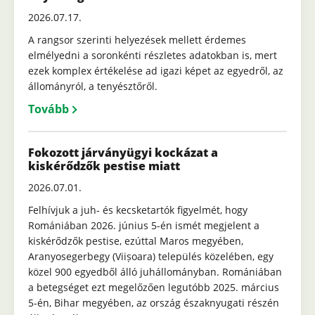
2026.07.17.
A rangsor szerinti helyezések mellett érdemes
elmélyedni a soronkénti részletes adatokban is, mert
ezek komplex értékelése ad igazi képet az egyedről, az
állományról, a tenyésztőről.
Tovább
Fokozott járványügyi kockázat a
kiskérődzők pestise miatt
2026.07.01.
Felhívjuk a juh- és kecsketartók figyelmét, hogy
Romániában 2026. június 5-én ismét megjelent a
kiskérődzők pestise, ezúttal Maros megyében,
Aranyosegerbegy (Viișoara) település közelében, egy
közel 900 egyedből álló juhállományban. Romániában
a betegséget ezt megelőzően legutóbb 2025. március
5-én, Bihar megyében, az ország északnyugati részén