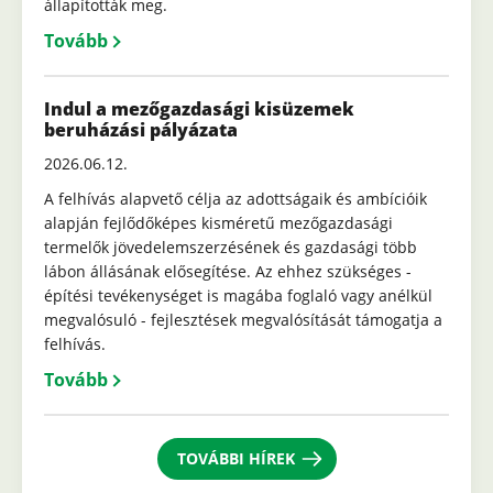
állapították meg.
Tovább
Indul a mezőgazdasági kisüzemek
beruházási pályázata
2026.06.12.
A felhívás alapvető célja az adottságaik és ambícióik
alapján fejlődőképes kisméretű mezőgazdasági
termelők jövedelemszerzésének és gazdasági több
lábon állásának elősegítése. Az ehhez szükséges -
építési tevékenységet is magába foglaló vagy anélkül
megvalósuló - fejlesztések megvalósítását támogatja a
felhívás.
Tovább
TOVÁBBI HÍREK