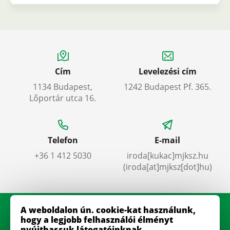
Cím
Levelezési cím
1134 Budapest,
1242 Budapest Pf. 365.
Lőportár utca 16.
Telefon
E-mail
+36 1 412 5030
iroda
[kukac]
mjksz
.
hu
(iroda[at]mjksz[dot]hu)
A weboldalon ún. cookie-kat használunk,
hogy a legjobb felhasználói élményt
nyújthassuk látogatóinknak.