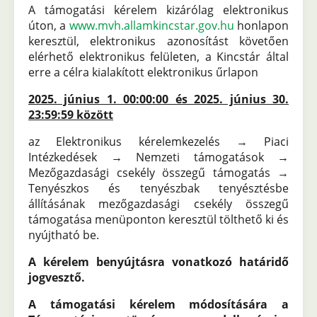
A támogatási kérelem kizárólag elektronikus
úton, a
www.mvh.allamkincstar.gov.hu
honlapon
keresztül, elektronikus azonosítást követően
elérhető elektronikus felületen, a Kincstár által
erre a célra kialakított elektronikus űrlapon
2025. június 1. 00:00:00 és 2025. június 30.
23:59:59 között
az Elektronikus kérelemkezelés → Piaci
Intézkedések → Nemzeti támogatások →
Mezőgazdasági csekély összegű támogatás →
Tenyészkos és tenyészbak tenyésztésbe
állításának mezőgazdasági csekély összegű
támogatása menüponton keresztül tölthető ki és
nyújtható be.
A kérelem benyújtásra vonatkozó határidő
jogvesztő.
A támogatási kérelem módosítására a