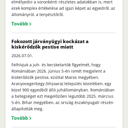
elmélyedni a soronkénti részletes adatokban is, mert
ezek komplex értékelése ad igazi képet az egyedről, az
állományról, a tenyésztőről.
Tovább
Fokozott járványügyi kockázat a
kiskérődzők pestise miatt
2026.07.01.
Felhívjuk a juh- és kecsketartók figyelmét, hogy
Romániában 2026. június 5-én ismét megjelent a
kiskérődzők pestise, ezúttal Maros megyében,
Aranyosegerbegy (Viișoara) település közelében, egy
közel 900 egyedből álló juhállományban. Romániában
a betegséget ezt megelőzően legutóbb 2025. március
5-én, Bihar megyében, az ország északnyugati részén
állapították meg.
Tovább