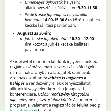
Ünnepélyes díjkiosztó;
helyszín:
állattenyésztési kiállítási tér;
9.30-11.30
Ile de france fajtanap és tenyészállat
bemutató
14.00-15.30 óra
között a juh és
kecske kiállítási pavilonban.
Augusztus 30-án:
Juh-kecske fajtabemutató
10.30 – 12.00
óra
között a juh és kecske kiállítási
pavilonban.
Az idei évtől már nem küldünk ingyenes belépőt
tagjaink számára, mert a szervezési költségek
nem állnak arányban a látogatók számával.
Azoknak azonban
továbbra is ingyenes a
belépés
a rendezvényre, akik tenyészállatot
állítank ki vagy jelentkeznek a Juhágazati
konferenciára.
Utóbbi rendezvény látogatása
díjmentes, de regisztrációhoz kötött!
A konferencia
programja, valamint a regisztrációs felület pedig
ide kattintva
érhető el.