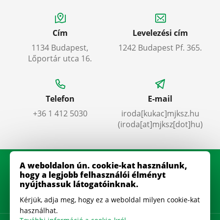
Cím
Levelezési cím
1134 Budapest,
1242 Budapest Pf. 365.
Lőportár utca 16.
Telefon
E-mail
+36 1 412 5030
iroda
[kukac]
mjksz
.
hu
(iroda[at]mjksz[dot]hu)
A weboldalon ún. cookie-kat használunk,
hogy a legjobb felhasználói élményt
nyújthassuk látogatóinknak.
Kérjük, adja meg, hogy ez a weboldal milyen cookie-kat
használhat.