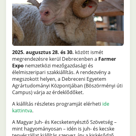
2025. augusztus 28. és 30.
között ismét
megrendezésre kerül Debrecenben a
Farmer
Expo
nemzetközi mezőgazdasági és
élelmiszeripari szakkiállítás. A rendezvény a
megszokott helyen, a Debreceni Egyetem
Agrártudományi Központjában (Böszörményi úti
Campus) várja az érdeklődőket.
A kiállítás részletes programját elérheti
ide
kattintva
.
A Magyar Juh- és Kecsketenyésztő Szövetség –
mint hagyományosan – idén is juh- és kecske
tenyészállat kiállítás szervez, így a kiskérődző