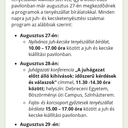
pavilonban már augusztus 27-én megkezdődnek
a programok a tenyészállat bírálatokkal. Minden
napra jut juh- és kecsketenyésztési szakmai
program az alábbiak szerint:
Augusztus 27-én:
Nyilvános juh-kecske tenyészállat bírálat
,
10.00 – 17.00 óra
között a juh és kecske
kiállítási pavilonban.
Augusztus 28-án:
Juhágazati konferencia
„A juhágazat
előtt álló kihívások: időszerű kérdések
és válaszok”
címmel,
11.30 -14.30 óra
között;
helyszín:
Debreceni Egyetem,
Böszörményi úti Campus, Színházterem.
Fajta- és korcsoport győztesek tenyészállat
bírálata
15.00 – 17.00 óra
között a juh és
kecske kiállítási pavilonban.
Augusztus 29 -én: