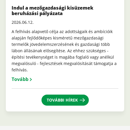
Indul a mezőgazdasági kisüzemek
beruházási pályázata
2026.06.12.
A felhívás alapvető célja az adottságaik és ambícióik
alapján fejlődőképes kisméretű mezőgazdasági
termelők jövedelemszerzésének és gazdasági több
lábon állásának elősegítése. Az ehhez szükséges -
építési tevékenységet is magába foglaló vagy anélkül
megvalósuló - fejlesztések megvalósítását támogatja a
felhívás.
Tovább
TOVÁBBI HÍREK