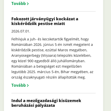
Tovább
Fokozott járványügyi kockázat a
kiskérődzők pestise miatt
2026.07.01.
Felhívjuk a juh- és kecsketartók figyelmét, hogy
Romániában 2026. június 5-én ismét megjelent a
kiskérődzők pestise, ezúttal Maros megyében,
Aranyosegerbegy (Viișoara) település közelében,
egy közel 900 egyedből álló juhállományban.
Romániában a betegséget ezt megelőzően
legutóbb 2025. március 5-én, Bihar megyében, az
ország északnyugati részén állapították meg.
Tovább
Indul a mezőgazdasági kisüzemek
beruházási pályázata