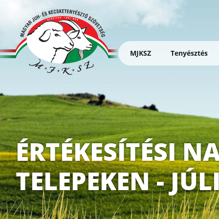
Ugrás
a
tartalomra
MJKSZ
Tenyésztés
Magyar
Juh-
és
Kecsketenyésztő
Szövetség
ÉRTÉKESÍTÉSI N
TELEPEKEN - JÚL