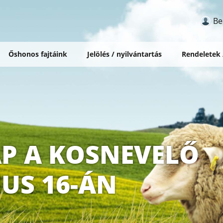
Be
Őshonos fajtáink
Jelölés / nyilvántartás
Rendeletek
AP A KOSNEVELŐ
IUS 16-ÁN