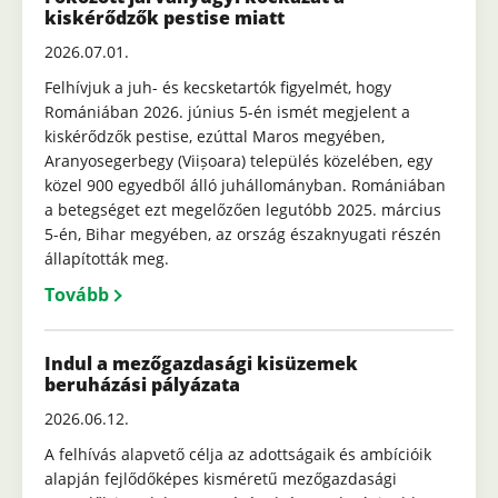
kiskérődzők pestise miatt
2026.07.01.
Felhívjuk a juh- és kecsketartók figyelmét, hogy
Romániában 2026. június 5-én ismét megjelent a
kiskérődzők pestise, ezúttal Maros megyében,
Aranyosegerbegy (Viișoara) település közelében, egy
közel 900 egyedből álló juhállományban. Romániában
a betegséget ezt megelőzően legutóbb 2025. március
5-én, Bihar megyében, az ország északnyugati részén
állapították meg.
Tovább
Indul a mezőgazdasági kisüzemek
beruházási pályázata
2026.06.12.
A felhívás alapvető célja az adottságaik és ambícióik
alapján fejlődőképes kisméretű mezőgazdasági