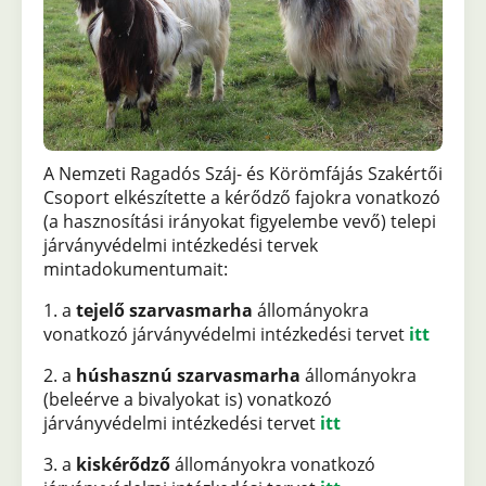
A Nemzeti Ragadós Száj- és Körömfájás Szakértői
Csoport elkészítette a kérődző fajokra vonatkozó
(a hasznosítási irányokat figyelembe vevő) telepi
járványvédelmi intézkedési tervek
mintadokumentumait:
1. a
tejelő szarvasmarha
állományokra
vonatkozó járványvédelmi intézkedési tervet
itt
2. a
húshasznú szarvasmarha
állományokra
(beleérve a bivalyokat is) vonatkozó
járványvédelmi intézkedési tervet
itt
3. a
kiskérődző
állományokra vonatkozó