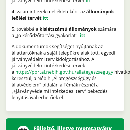
járványvédelmi intézkedési tervet
itt
4. valamint ezek mellékleteként az
állományok
leölési tervét
itt
5. továbbá a
kislétszámú állományok
számára
a „Jó kérődzőtartási gyakorlat”
itt
A dokumentumok segítséget nyújtanak az
állattartóknak a saját telepükre alakított, egyedi
járványvédelmi terv kidolgozásához. A
járványvédelmi intézkedési tervek
a
https://portal.nebih.gov.hu/allategeszsegugy
hivatk
keresztül, a Nébih „Állategészségügy és
állatvédelem” oldalán a Témák résznél a
„+Járványvédelmi intézkedési terv” bekezdés
lenyitásával érhetőek el.
Füljelző, illetve nyomtatvány