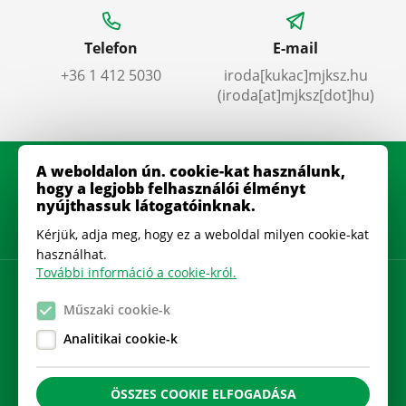
Telefon
E-mail
+36 1 412 5030
iroda
[kukac]
mjksz
.
hu
(iroda[at]mjksz[dot]hu)
A weboldalon ún. cookie-kat használunk,
hogy a legjobb felhasználói élményt
nyújthassuk látogatóinknak.
Kérjük, adja meg, hogy ez a weboldal milyen cookie-kat
használhat.
További információ a cookie-król.
Adatkezelési szabályzat
Műszaki cookie-k
Gyakran Ismételt Kérdések
Analitikai cookie-k
Cookie beállítások
ÖSSZES COOKIE ELFOGADÁSA