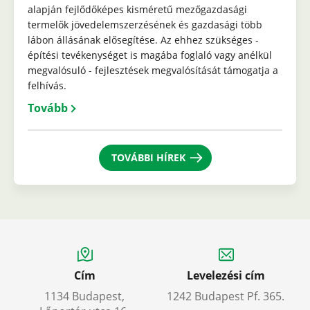
alapján fejlődőképes kisméretű mezőgazdasági
termelők jövedelemszerzésének és gazdasági több
lábon állásának elősegítése. Az ehhez szükséges -
építési tevékenységet is magába foglaló vagy anélkül
megvalósuló - fejlesztések megvalósítását támogatja a
felhívás.
Tovább
TOVÁBBI HÍREK
Cím
Levelezési cím
1134 Budapest,
1242 Budapest Pf. 365.