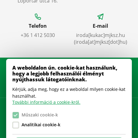
Lőportár utca 16.
Telefon
E-mail
+36 1 412 5030
iroda
[kukac]
mjksz
.
hu
(iroda[at]mjksz[dot]hu)
A weboldalon ún. cookie-kat használunk,
hogy a legjobb felhasználói élményt
nyújthassuk látogatóinknak.
Kérjük, adja meg, hogy ez a weboldal milyen cookie-kat
használhat.
További információ a cookie-król.
Adatkezelési szabályzat
Műszaki cookie-k
Gyakran Ismételt Kérdések
Analitikai cookie-k
Cookie beállítások