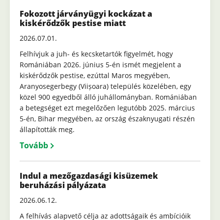
Fokozott járványügyi kockázat a
kiskérődzők pestise miatt
2026.07.01.
Felhívjuk a juh- és kecsketartók figyelmét, hogy
Romániában 2026. június 5-én ismét megjelent a
kiskérődzők pestise, ezúttal Maros megyében,
Aranyosegerbegy (Viișoara) település közelében, egy
közel 900 egyedből álló juhállományban. Romániában
a betegséget ezt megelőzően legutóbb 2025. március
5-én, Bihar megyében, az ország északnyugati részén
állapították meg.
Tovább
Indul a mezőgazdasági kisüzemek
beruházási pályázata
2026.06.12.
A felhívás alapvető célja az adottságaik és ambícióik