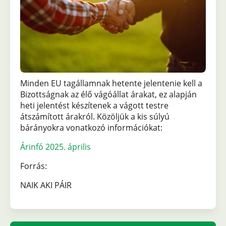
Minden EU tagállamnak hetente jelentenie kell a
Bizottságnak az élő vágóállat árakat, ez alapján
heti jelentést készítenek a vágott testre
átszámított árakról. Közöljük a kis súlyú
bárányokra vonatkozó információkat:
Fájl
Árinfó 2025. április
Forrás:
NAIK AKI PÁIR