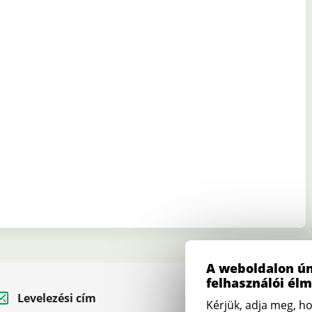
A weboldalon ún
felhasználói él
Levelezési cím
Telefon
Kérjük, adja meg, ho