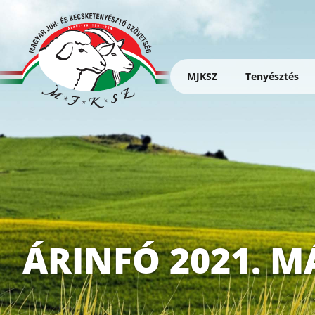
Ugrás
a
tartalomra
MJKSZ
Tenyésztés
Magyar
Juh-
és
Kecsketenyésztő
Szövetség
ÁRINFÓ 2021. M