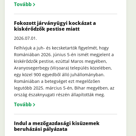
Tovább
Fokozott járványügyi kockázat a
kiskérődzők pestise miatt
2026.07.01.
Felhívjuk a juh- és kecsketartók figyelmét, hogy
Romániában 2026. június 5-én ismét megjelent a
kiskérődzők pestise, ezúttal Maros megyében,
Aranyosegerbegy (Viișoara) település közelében,
egy közel 900 egyedből álló juhállományban.
Romániában a betegséget ezt megelőzően
legutóbb 2025. március 5-én, Bihar megyében, az
ország északnyugati részén állapították meg.
Tovább
Indul a mezőgazdasági kisüzemek
beruházási pályázata