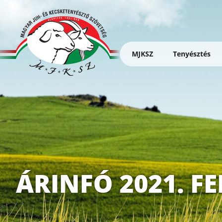
Ugrás
a
tartalomra
MJKSZ
Tenyésztés
Magyar
Juh-
és
Kecsketenyésztő
Szövetség
ÁRINFÓ 2021. F