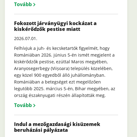
Tovább
Fokozott járványügyi kockázat a
kiskérődzők pestise miatt
2026.07.01.
Felhívjuk a juh- és kecsketartók figyelmét, hogy
Romániában 2026. június 5-én ismét megjelent a
kiskérődzők pestise, ezúttal Maros megyében,
Aranyosegerbegy (Viișoara) település közelében,
egy közel 900 egyedből álló juhállományban.
Romániában a betegséget ezt megelőzően
legutóbb 2025. március 5-én, Bihar megyében, az
ország északnyugati részén állapították meg.
Tovább
Indul a mezőgazdasági kisüzemek
beruházási pályázata