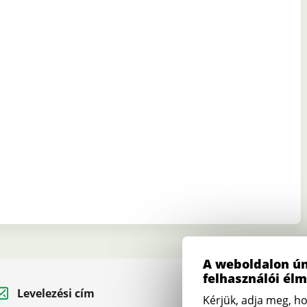
A weboldalon ún
felhasználói él
Levelezési cím
Telefon
Kérjük, adja meg, ho