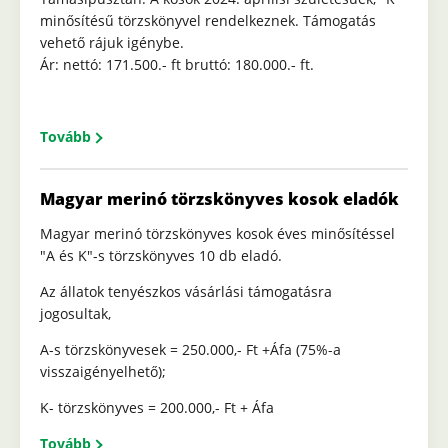
minősítésű törzskönyvel rendelkeznek. Támogatás
vehető rájuk igénybe.
Ár: nettó: 171.500.- ft bruttó: 180.000.- ft.
Tovább
Magyar merinó törzskönyves kosok eladók
Magyar merinó törzskönyves kosok éves minősítéssel
"A és K"-s törzskönyves 10 db eladó.
Az állatok tenyészkos vásárlási támogatásra
jogosultak,
A-s törzskönyvesek = 250.000,- Ft +Áfa (75%-a
visszaigényelhető);
K- törzskönyves = 200.000,- Ft + Áfa
Tovább