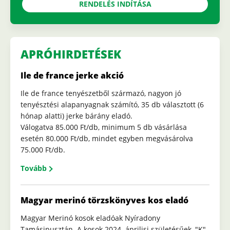
RENDELÉS INDÍTÁSA
APRÓHIRDETÉSEK
Ile de france jerke akció
Ile de france tenyészetből származó, nagyon jó
tenyésztési alapanyagnak számító, 35 db választott (6
hónap alatti) jerke bárány eladó.
Válogatva 85.000 Ft/db, minimum 5 db vásárlása
esetén 80.000 Ft/db, mindet egyben megvásárolva
75.000 Ft/db.
Tovább
Magyar merinó törzskönyves kos eladó
Magyar Merinó kosok eladóak Nyíradony
Tamásipusztán. A kosok 2024. áprilisi születésűek, "K"