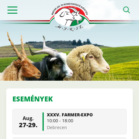
Ugrás
h
a
tartalomra
Magyar
Juh-
és
ESEMÉNYEK
Kecsketenyészt
XXXV. FARMER-EXPO
Aug.
Szövetség
10:00
-
18:00
27-29.
Debrecen