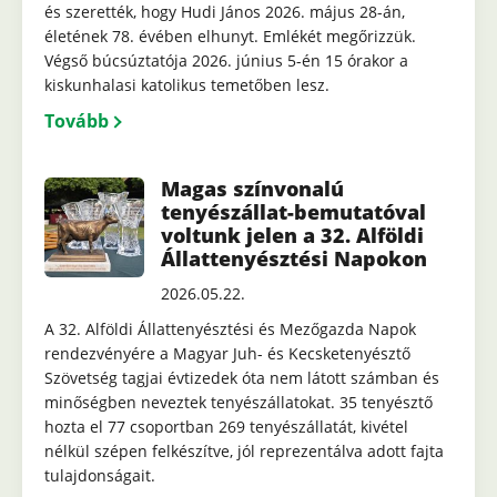
és szerették, hogy Hudi János 2026. május 28-án,
életének 78. évében elhunyt. Emlékét megőrizzük.
Végső búcsúztatója 2026. június 5-én 15 órakor a
kiskunhalasi katolikus temetőben lesz.
Tovább
Magas színvonalú
tenyészállat-bemutatóval
voltunk jelen a 32. Alföldi
Állattenyésztési Napokon
2026.05.22.
A 32. Alföldi Állattenyésztési és Mezőgazda Napok
rendezvényére a Magyar Juh- és Kecsketenyésztő
Szövetség tagjai évtizedek óta nem látott számban és
minőségben neveztek tenyészállatokat. 35 tenyésztő
hozta el 77 csoportban 269 tenyészállatát, kivétel
nélkül szépen felkészítve, jól reprezentálva adott fajta
tulajdonságait.