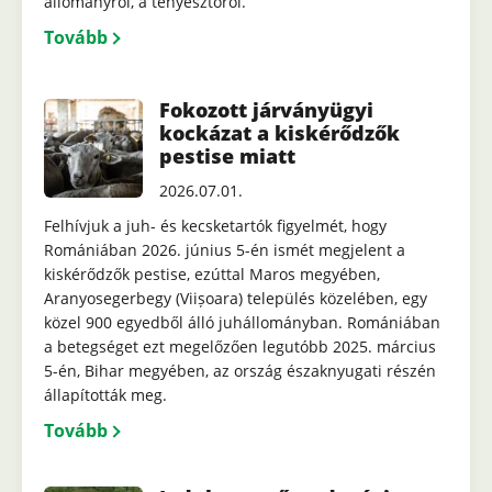
állományról, a tenyésztőről.
Tovább
Fokozott járványügyi
kockázat a kiskérődzők
pestise miatt
2026.07.01.
Felhívjuk a juh- és kecsketartók figyelmét, hogy
Romániában 2026. június 5-én ismét megjelent a
kiskérődzők pestise, ezúttal Maros megyében,
Aranyosegerbegy (Viișoara) település közelében, egy
közel 900 egyedből álló juhállományban. Romániában
a betegséget ezt megelőzően legutóbb 2025. március
5-én, Bihar megyében, az ország északnyugati részén
állapították meg.
Tovább