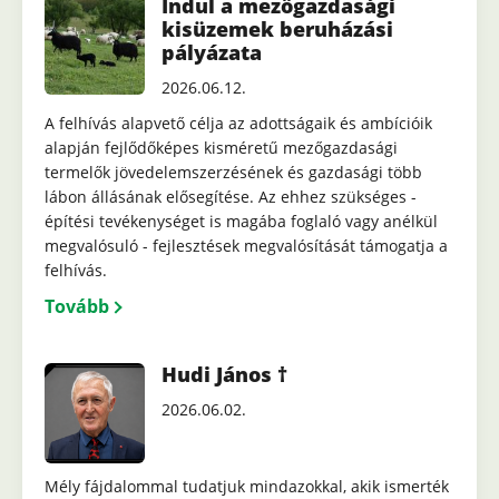
Indul a mezőgazdasági
kisüzemek beruházási
pályázata
2026.06.12.
A felhívás alapvető célja az adottságaik és ambícióik
alapján fejlődőképes kisméretű mezőgazdasági
termelők jövedelemszerzésének és gazdasági több
lábon állásának elősegítése. Az ehhez szükséges -
építési tevékenységet is magába foglaló vagy anélkül
megvalósuló - fejlesztések megvalósítását támogatja a
felhívás.
Tovább
Hudi János †
2026.06.02.
Mély fájdalommal tudatjuk mindazokkal, akik ismerték