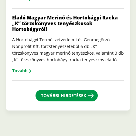
Eladó Magyar Merinó és Hortobágyi Racka
„K” törzskönyves tenyészkosok
Hortobágyról!
A Hortobágyi Természetvédelmi és Génmegőrző
Nonprofit Kft. törzstenyészetéből 6 db „K”
törzskönyves magyar merinó tenyészkos, valamint 3 db
„K” törzskönyves hortobágyi racka tenyészkos eladó.
Tovább
TOVÁBBI HIRDETÉSEK