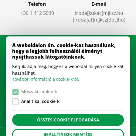
Telefon
E-mail
+36 1 412 5030
iroda
[kukac]
mjksz
.
hu
(iroda[at]mjksz[dot]hu)
A weboldalon ún. cookie-kat használunk,
hogy a legjobb felhasználói élményt
nyújthassuk látogatóinknak.
Kérjük, adja meg, hogy ez a weboldal milyen cookie-kat
használhat.
További információ a cookie-król.
Adatkezelési szabályzat
Műszaki cookie-k
Gyakran Ismételt Kérdések
Analitikai cookie-k
Cookie beállítások
ÖSSZES COOKIE ELFOGADÁSA
BEÁLLÍTÁSOK MENTÉSE