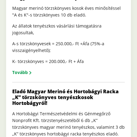
Magyar merinó törzskönyves kosok éves minősítéssel
"A és K"-s törzskönyves 10 db eladó.
Az állatok tenyészkos vásárlási támogatásra
jogosultak,
A-s törzskönyvesek = 250.000,- Ft +Áfa (75%-a
visszaigényelhető);
K- törzskönyves = 200.000,- Ft + Áfa
Tovább
Eladó Magyar Merinó és Hortobágyi Racka
„K” törzskönyves tenyészkosok
Hortobágyról!
A Hortobágyi Természetvédelmi és Génmegőrző
Nonprofit Kft. törzstenyészetéből 6 db „K”
törzskönyves magyar merinó tenyészkos, valamint 3 db
„K” törzskönyves hortobágyi racka tenyészkos eladó.