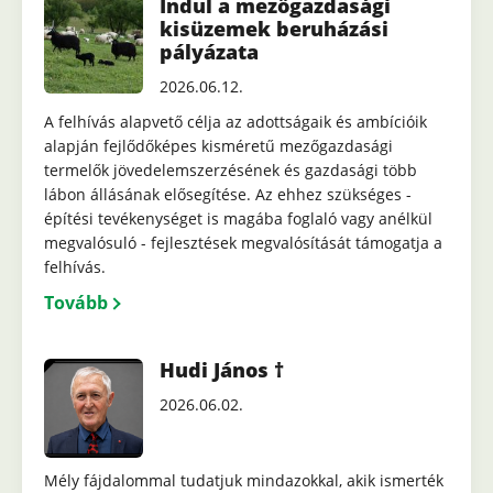
Indul a mezőgazdasági
kisüzemek beruházási
pályázata
2026.06.12.
A felhívás alapvető célja az adottságaik és ambícióik
alapján fejlődőképes kisméretű mezőgazdasági
termelők jövedelemszerzésének és gazdasági több
lábon állásának elősegítése. Az ehhez szükséges -
építési tevékenységet is magába foglaló vagy anélkül
megvalósuló - fejlesztések megvalósítását támogatja a
felhívás.
Tovább
Hudi János †
2026.06.02.
Mély fájdalommal tudatjuk mindazokkal, akik ismerték