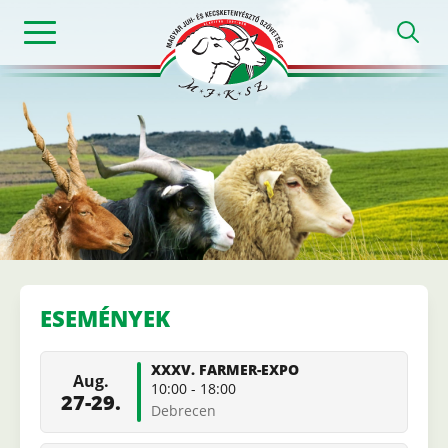
Ugrás
h
a
tartalomra
Magyar
Juh-
és
ESEMÉNYEK
Kecsketenyészt
XXXV. FARMER-EXPO
Aug.
Szövetség
10:00
-
18:00
27-29.
Debrecen