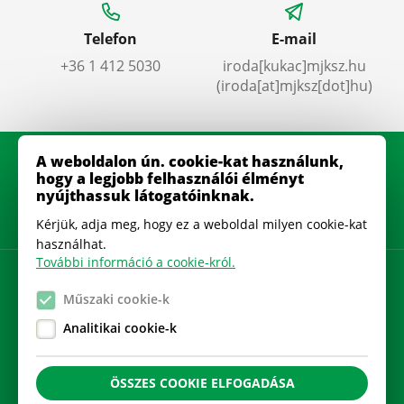
Telefon
E-mail
+36 1 412 5030
iroda
[kukac]
mjksz
.
hu
(iroda[at]mjksz[dot]hu)
A weboldalon ún. cookie-kat használunk,
hogy a legjobb felhasználói élményt
nyújthassuk látogatóinknak.
Kérjük, adja meg, hogy ez a weboldal milyen cookie-kat
használhat.
További információ a cookie-król.
Adatkezelési szabályzat
Műszaki cookie-k
Gyakran Ismételt Kérdések
Analitikai cookie-k
Cookie beállítások
ÖSSZES COOKIE ELFOGADÁSA