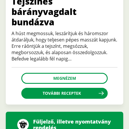
Tejszínes
bárányvagdalt
bundázva
A húst megmossuk, leszárítjuk és háromszor
átdaráljuk, hogy teljesen pépes masszát kapjunk.
Erre ráöntjük a tejszínt, megsózzuk,
megborsozzuk, és alaposan összedolgozzuk.
Befedve legalább fél napig…
MEGNÉZEM
TOVÁBBI RECEPTEK
Füljelző, illetve nyomtatvány
rendelés