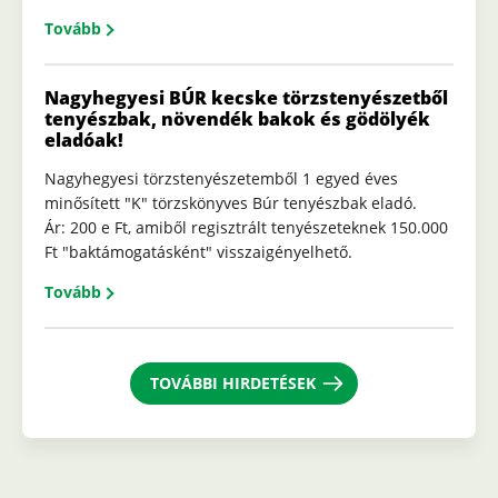
Tovább
Nagyhegyesi BÚR kecske törzstenyészetből
tenyészbak, növendék bakok és gödölyék
eladóak!
Nagyhegyesi törzstenyészetemből 1 egyed éves
minősített "K" törzskönyves Búr tenyészbak eladó.
Ár: 200 e Ft, amiből regisztrált tenyészeteknek 150.000
Ft "baktámogatásként" visszaigényelhető.
Tovább
TOVÁBBI HIRDETÉSEK