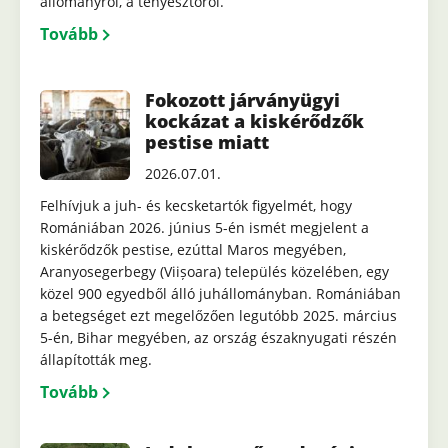
állományról, a tenyésztőről.
Tovább
Fokozott járványügyi
kockázat a kiskérődzők
pestise miatt
2026.07.01.
Felhívjuk a juh- és kecsketartók figyelmét, hogy
Romániában 2026. június 5-én ismét megjelent a
kiskérődzők pestise, ezúttal Maros megyében,
Aranyosegerbegy (Viișoara) település közelében, egy
közel 900 egyedből álló juhállományban. Romániában
a betegséget ezt megelőzően legutóbb 2025. március
5-én, Bihar megyében, az ország északnyugati részén
állapították meg.
Tovább