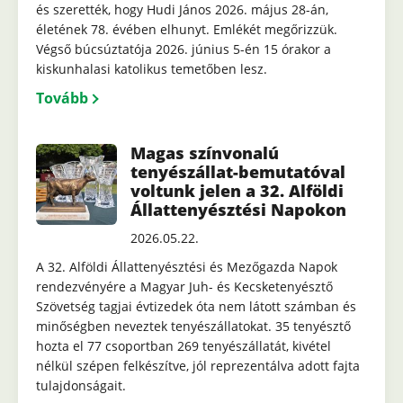
és szerették, hogy Hudi János 2026. május 28-án,
életének 78. évében elhunyt. Emlékét megőrizzük.
Végső búcsúztatója 2026. június 5-én 15 órakor a
kiskunhalasi katolikus temetőben lesz.
Tovább
Magas színvonalú
tenyészállat-bemutatóval
voltunk jelen a 32. Alföldi
Állattenyésztési Napokon
2026.05.22.
A 32. Alföldi Állattenyésztési és Mezőgazda Napok
rendezvényére a Magyar Juh- és Kecsketenyésztő
Szövetség tagjai évtizedek óta nem látott számban és
minőségben neveztek tenyészállatokat. 35 tenyésztő
hozta el 77 csoportban 269 tenyészállatát, kivétel
nélkül szépen felkészítve, jól reprezentálva adott fajta
tulajdonságait.