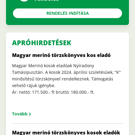
RENDELÉS INDÍTÁSA
APRÓHIRDETÉSEK
Magyar merinó törzskönyves kos eladó
Magyar Merinó kosok eladóak Nyíradony
Tamásipusztán. A kosok 2024. áprilisi születésűek, "K"
minősítésű törzskönyvel rendelkeznek. Támogatás
vehető rájuk igénybe.
Ár: nettó: 171.500.- ft bruttó: 180.000.- ft.
Tovább
Magyar merinó törzskönyves kosok eladók